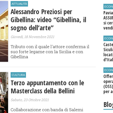
agli 
ATTUALITÀ
ECON
Alessandro Preziosi per
Pavia
Gibellina: video “Gibellina, il
ASSU
si ce
sogno dell’arte”
vend
Giovedì, 18 Novembre 2021
ECON
Caste
Tributo con il quale l'attore conferma il
Sicul
suo forte legame con la Sicilia e con
loca
Gibellina
d'Ita
ECON
CULTURA
Offer
Terzo appuntamento con le
opera
(OSS)
Masterclass della Bellini
per a
Roma
Sabato, 23 Ottobre 2021
Blo
Collaborazione con banda di Salemi