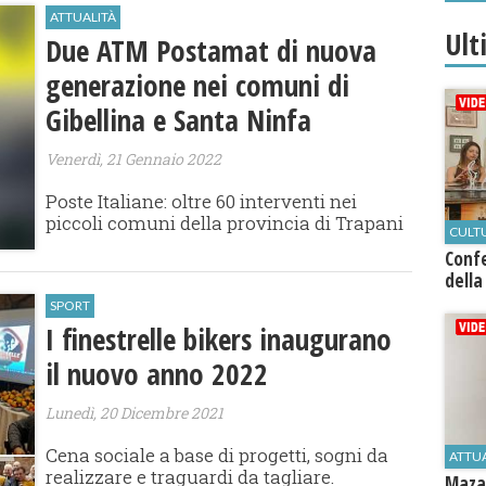
ATTUALITÀ
Ult
Due ATM Postamat di nuova
generazione nei comuni di
Gibellina e Santa Ninfa
Venerdì, 21 Gennaio 2022
Poste Italiane: oltre 60 interventi nei
piccoli comuni della provincia di Trapani
CULT
Conf
della
SPORT
I finestrelle bikers inaugurano
il nuovo anno 2022
Lunedì, 20 Dicembre 2021
Cena sociale a base di progetti, sogni da
ATTU
realizzare e traguardi da tagliare.
Mazar