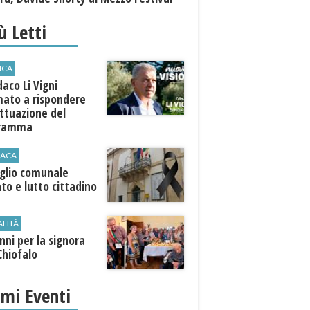
iù Letti
ICA
ndaco Li Vigni
mato a rispondere
attuazione del
gramma
ACA
iglio comunale
ato e lutto cittadino
ALITÀ
nni per la signora
Chiofalo
imi Eventi