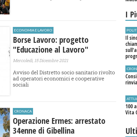
I P
ECONOMIA E LAVORO
POLIT
Borse Lavoro: progetto
Il si
chia
"Educazione al Lavoro"
sull'
pro
Mercoledì, 15 Dicembre 2021
CRON
Avviso del Distretto socio sanitario rivolto
Cons
ad operatori economici e cooperative
rinvi
sociali
ATTU
100 a
Vita 
CRONACA
Operazione Ermes: arrestato
34enne di Gibellina
Ult