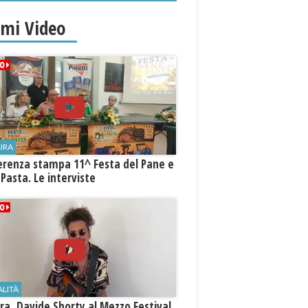
imi Video
URA
erenza stampa 11^ Festa del Pane e
 Pasta. Le interviste
ALITÀ
a, Davide Shorty al Mezzo Festival