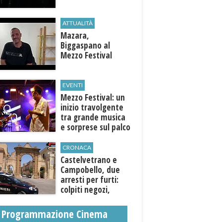
ATTUALITÀ
Mazara,
Biggaspano al
Mezzo Festival
EVENTI
Mezzo Festival: un
inizio travolgente
tra grande musica
e sorprese sul palco
CRONACA
Castelvetrano e
Campobello, due
arresti per furti:
colpiti negozi,
abitazioni ed enti
pubblici
Programmazione Cinema