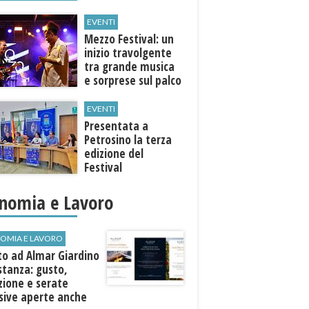
EVENTI
Mezzo Festival: un
inizio travolgente
tra grande musica
e sorprese sul palco
EVENTI
Presentata a
Petrosino la terza
edizione del
Festival
Internazione della
Canzone Italiana
nomia e Lavoro
"Voci dal
Mediterraneo"
OMIA E LAVORO
to ad Almar Giardino
stanza: gusto,
zione e serate
sive aperte anche