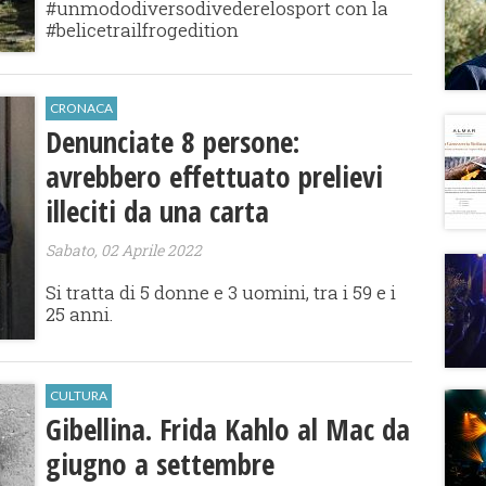
#unmododiversodivederelosport con la
#belicetrailfrogedition
CRONACA
Denunciate 8 persone:
avrebbero effettuato prelievi
illeciti da una carta
Sabato, 02 Aprile 2022
Si tratta di 5 donne e 3 uomini, tra i 59 e i
25 anni.
CULTURA
Gibellina. Frida Kahlo al Mac da
giugno a settembre