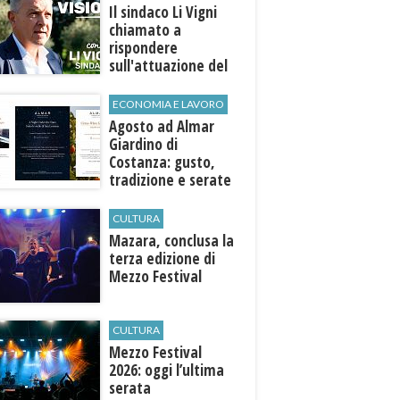
Il sindaco Li Vigni
chiamato a
rispondere
sull'attuazione del
programma
ECONOMIA E LAVORO
Agosto ad Almar
Giardino di
Costanza: gusto,
tradizione e serate
esclusive aperte
anche agli ospiti
CULTURA
esterni
​Mazara, conclusa la
terza edizione di
Mezzo Festival
CULTURA
Mezzo Festival
2026: oggi l’ultima
serata