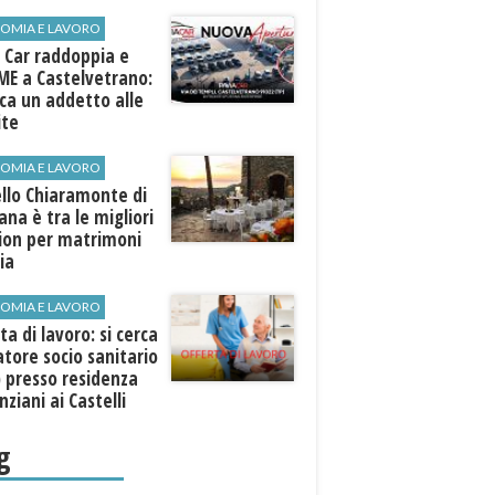
ospiti esterni
OMIA E LAVORO
 Car raddoppia e
ME a Castelvetrano:
rca un addetto alle
ite
OMIA E LAVORO
llo Chiaramonte di
iana è tra le migliori
tion per matrimoni
lia
OMIA E LAVORO
ta di lavoro: si cerca
tore socio sanitario
 presso residenza
nziani ai Castelli
ni
g