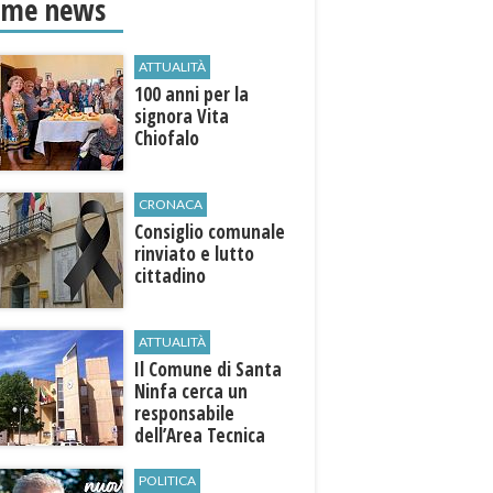
ime news
ATTUALITÀ
100 anni per la
signora Vita
Chiofalo
CRONACA
Consiglio comunale
rinviato e lutto
cittadino
ATTUALITÀ
Il Comune di ​Santa
Ninfa cerca un
responsabile
dell’Area Tecnica
POLITICA