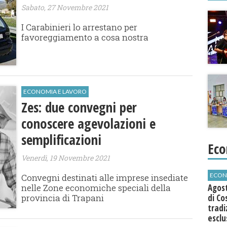
Sabato, 27 Novembre 2021
I Carabinieri lo arrestano per
favoreggiamento a cosa nostra
ECONOMIA E LAVORO
Zes: due convegni per
conoscere agevolazioni e
semplificazioni
Eco
Venerdì, 19 Novembre 2021
ECON
Convegni destinati alle imprese insediate
nelle Zone economiche speciali della
Agos
provincia di Trapani
di Co
tradi
esclu