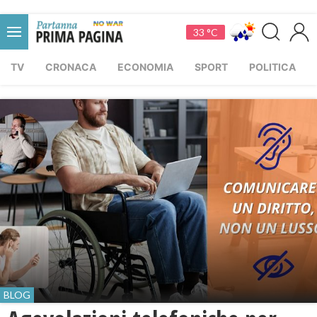
33 °C
TV
CRONACA
ECONOMIA
SPORT
POLITICA
BLOG