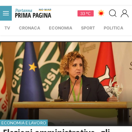
33 °C
TV
CRONACA
ECONOMIA
SPORT
POLITICA
ECONOMIA E LAVORO