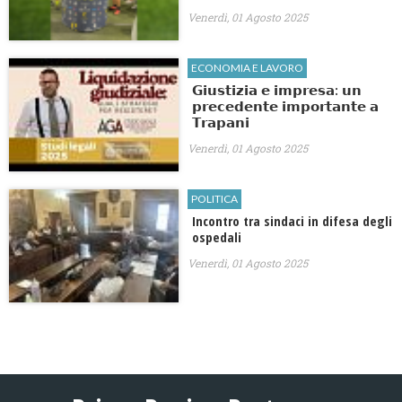
Venerdì, 01 Agosto 2025
ECONOMIA E LAVORO
𝗚𝗶𝘂𝘀𝘁𝗶𝘇𝗶𝗮 𝗲 𝗶𝗺𝗽𝗿𝗲𝘀𝗮: 𝘂𝗻
𝗽𝗿𝗲𝗰𝗲𝗱𝗲𝗻𝘁𝗲 𝗶𝗺𝗽𝗼𝗿𝘁𝗮𝗻𝘁𝗲 𝗮
𝗧𝗿𝗮𝗽𝗮𝗻𝗶
Venerdì, 01 Agosto 2025
POLITICA
Incontro tra sindaci in difesa degli
ospedali
Venerdì, 01 Agosto 2025