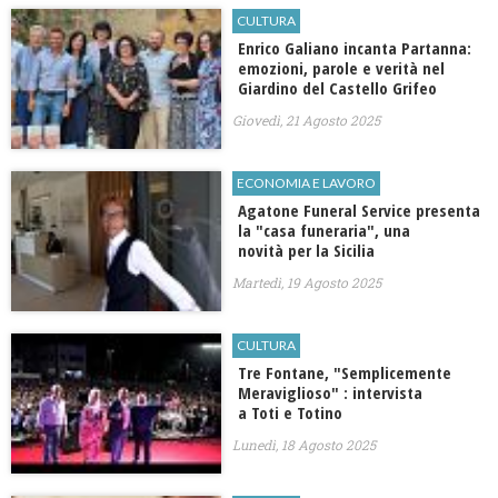
CULTURA
Enrico Galiano incanta Partanna:
emozioni, parole e verità nel
Giardino del Castello Grifeo
Giovedì, 21 Agosto 2025
ECONOMIA E LAVORO
Agatone Funeral Service presenta
la "casa funeraria", una
novità per la Sicilia
Martedì, 19 Agosto 2025
CULTURA
Tre Fontane, "Semplicemente
Meraviglioso" : intervista
a Toti e Totino
Lunedì, 18 Agosto 2025