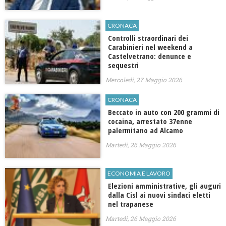
CRONACA
Controlli straordinari dei
Carabinieri nel weekend a
Castelvetrano: denunce e
sequestri
Mercoledì, 27 Maggio 2026
CRONACA
Beccato in auto con 200 grammi di
cocaina, arrestato 37enne
palermitano ad Alcamo
Martedì, 26 Maggio 2026
ECONOMIA E LAVORO
Elezioni amministrative, gli auguri
dalla Cisl ai nuovi sindaci eletti
nel trapanese
Martedì, 26 Maggio 2026