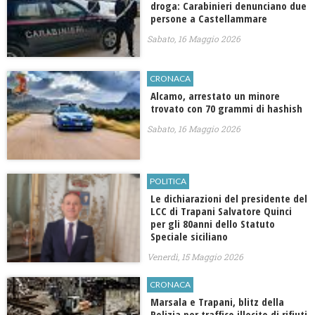
droga: Carabinieri denunciano due
persone a Castellammare
Sabato, 16 Maggio 2026
CRONACA
Alcamo, arrestato un minore
trovato con 70 grammi di hashish
Sabato, 16 Maggio 2026
POLITICA
Le dichiarazioni del presidente del
LCC di Trapani Salvatore Quinci
per gli 80anni dello Statuto
Speciale siciliano
Venerdì, 15 Maggio 2026
CRONACA
Marsala e Trapani, blitz della
Polizia per traffico illecito di rifiuti