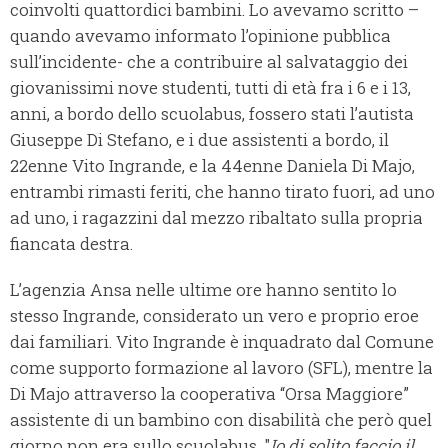
coinvolti quattordici bambini. Lo avevamo scritto –
quando avevamo informato l’opinione pubblica
sull’incidente- che a contribuire al salvataggio dei
giovanissimi nove studenti, tutti di età fra i 6 e i 13,
anni, a bordo dello scuolabus, fossero stati l’autista
Giuseppe Di Stefano, e i due assistenti a bordo, il
22enne Vito Ingrande, e la 44enne Daniela Di Majo,
entrambi rimasti feriti, che hanno tirato fuori, ad uno
ad uno, i ragazzini dal mezzo ribaltato sulla propria
fiancata destra.
L’agenzia Ansa nelle ultime ore hanno sentito lo
stesso Ingrande, considerato un vero e proprio eroe
dai familiari. Vito Ingrande è inquadrato dal Comune
come supporto formazione al lavoro (SFL), mentre la
Di Majo attraverso la cooperativa “Orsa Maggiore”
assistente di un bambino con disabilità che però quel
giorno non era sullo scuolabus. "
Io di solito faccio il