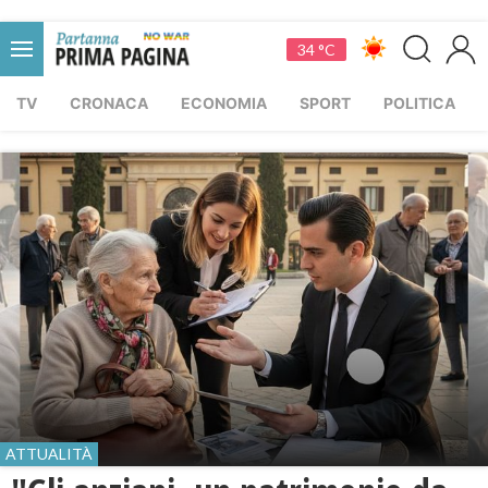
34 °C
TV
CRONACA
ECONOMIA
SPORT
POLITICA
ATTUALITÀ