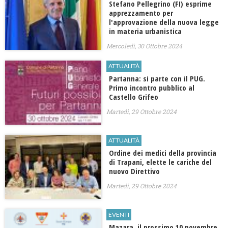
​Stefano Pellegrino (FI) esprime
apprezzamento per
l'approvazione della nuova legge
in materia urbanistica
Mercoledì, 30 Ottobre 2024
ATTUALITÀ
Partanna: si parte con il PUG.
Primo incontro pubblico al
Castello Grifeo
Martedì, 29 Ottobre 2024
ATTUALITÀ
Ordine dei medici della provincia
di Trapani, elette le cariche del
nuovo Direttivo
Martedì, 29 Ottobre 2024
EVENTI
​Mazara, il prossimo 10 novembre