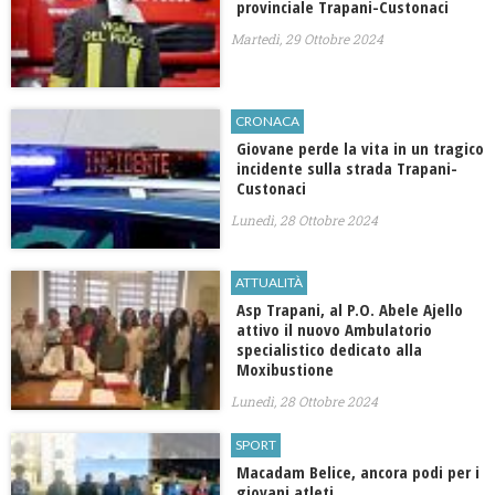
provinciale Trapani-Custonaci
Martedì, 29 Ottobre 2024
CRONACA
Giovane perde la vita in un tragico
incidente sulla strada Trapani-
Custonaci
Lunedì, 28 Ottobre 2024
ATTUALITÀ
Asp Trapani, al P.O. Abele Ajello
attivo il nuovo Ambulatorio
specialistico dedicato alla
Moxibustione
Lunedì, 28 Ottobre 2024
SPORT
Macadam Belice, ancora podi per i
giovani atleti