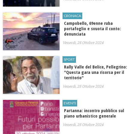
CRONACA
Campobello, 69enne ruba
portafoglio e svuota il conto:
denunciata
Venerdì, 25 Ottobre 2024
SPORT
Rally Valle del Belice, Pellegrino:
"Questa gara una risorsa per il
territorio"
Venerdì, 25 Ottobre 2024
EVENTI
Partanna: incontro pubblico sul
piano urbanistico generale
Venerdì, 25 Ottobre 2024