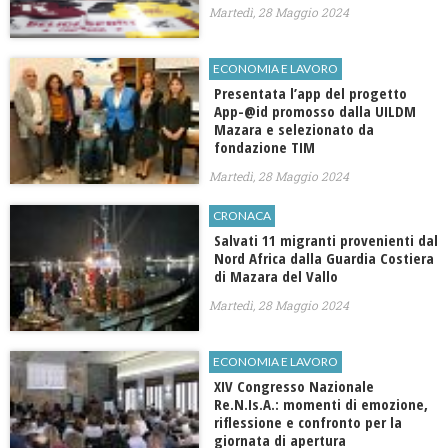
Martedì, 28 Maggio 2024
ECONOMIA E LAVORO
​Presentata l’app del progetto
App-@id promosso dalla UILDM
Mazara e selezionato da
fondazione TIM
Martedì, 28 Maggio 2024
CRONACA
​Salvati 11 migranti provenienti dal
Nord Africa dalla Guardia Costiera
di Mazara del Vallo
Martedì, 28 Maggio 2024
ECONOMIA E LAVORO
​XIV Congresso Nazionale
Re.N.Is.A.: momenti di emozione,
riflessione e confronto per la
giornata di apertura