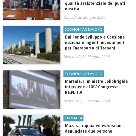
qualità assistenziale dei punti
nascita
Giovedì, 30 Maggio 2024
ECONOMIA E LAVORO
Dal Fondo Sviluppo e Coesione
nazionale ingenti investimenti
per l’aeroporto di Trapani
Mercoledì, 29 Maggio 2024
ECONOMIA E LAVORO
Marsala. Il ministro Lollobrigida
interviene al XIV Congresso
Re.N.Is.A.
Mercoledì, 29 Maggio 2024
CRONACA
Mazara, rapina ed estorsione:
denunciate due persone