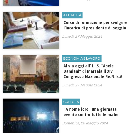
ATTUALITÀ
​Corso di formazione per svolgere
l’incarico di presidente di seggio
Lunedì, 27 Maggio 2024
ECONOMIA E LAVORO
​Al via oggi all’ I.I.S. “Abele
Damiani” di Marsala il XIV
Congresso Nazionale Re.N.Is.A
Lunedì, 27 Maggio 2024
CULTURA
"A nome loro" una giornata
evento contro tutte le mafie
Domenica, 26 Maggio 2024