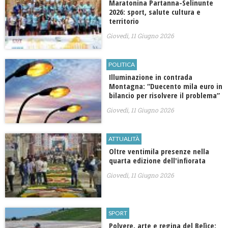
Maratonina Partanna-Selinunte
2026: sport, salute cultura e
territorio
Giovedì, 11 Giugno 2026
POLITICA
Illuminazione in contrada
Montagna: “Duecento mila euro in
bilancio per risolvere il problema”
Giovedì, 11 Giugno 2026
ATTUALITÀ
Oltre ventimila presenze nella
quarta edizione dell'infiorata
Giovedì, 11 Giugno 2026
SPORT
Polvere, arte e regina del Belìce: