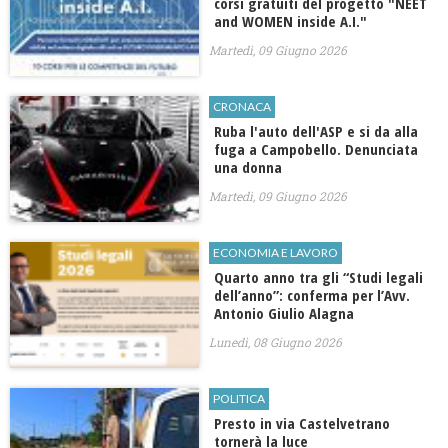
corsi gratuiti del progetto "NEET
and WOMEN inside A.I."
Martedì, 09 Giugno 2026
CRONACA
Ruba l'auto dell'ASP e si da alla
fuga a Campobello. Denunciata
una donna
Martedì, 09 Giugno 2026
ECONOMIA E LAVORO
​Quarto anno tra gli “Studi legali
dell’anno”: conferma per l’Avv.
Antonio Giulio Alagna
Lunedì, 08 Giugno 2026
POLITICA
Presto in via Castelvetrano
tornerà la luce