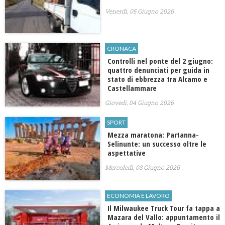
Venerdì, 05 Giugno 2026
CRONACA
Controlli nel ponte del 2 giugno:
quattro denunciati per guida in
stato di ebbrezza tra Alcamo e
Castellammare
Giovedì, 04 Giugno 2026
SPORT
Mezza maratona: Partanna-
Selinunte: un successo oltre le
aspettative
Mercoledì, 03 Giugno 2026
ECONOMIA E LAVORO
Il Milwaukee Truck Tour fa tappa a
Mazara del Vallo: appuntamento il