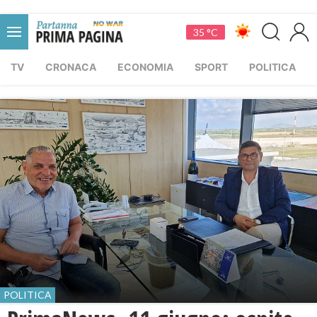
35 °C
TV
CRONACA
ECONOMIA
SPORT
POLITICA
POLITICA