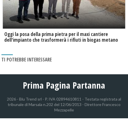
Oggi la posa della prima pietra per il maxi cantiere
dell'impianto che trasformerà i rifiuti in biogas metano
TI POTREBBE INTERESSARE
Prima Pagina Partanna
2026 - Blu Trend srl - P. IVA 02894610811 - Testata registrata al
tribunale di Marsala n.202 del 12/06/2013 - Direttore Francesco
Mezzapelle