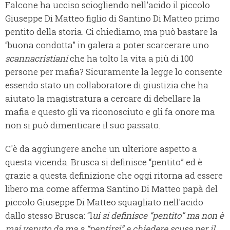
Falcone ha ucciso sciogliendo nell'acido il piccolo
Giuseppe Di Matteo figlio di Santino Di Matteo primo
pentito della storia. Ci chiediamo, ma può bastare la
“buona condotta” in galera a poter scarcerare uno
scannacristiani
che ha tolto la vita a più di 100
persone per mafia? Sicuramente la legge lo consente
essendo stato un collaboratore di giustizia che ha
aiutato la magistratura a cercare di debellare la
mafia e questo gli va riconosciuto e gli fa onore ma
non si può dimenticare il suo passato.
C'è da aggiungere anche un ulteriore aspetto a
questa vicenda. Brusca si definisce “pentito” ed è
grazie a questa definizione che oggi ritorna ad essere
libero ma come afferma Santino Di Matteo papà del
piccolo Giuseppe Di Matteo squagliato nell'acido
dallo stesso Brusca: “l
ui si definisce “pentito” ma non è
mai venuto da ma a “pentirsi” e chiedere scusa per il