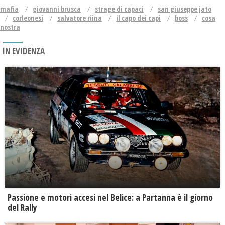
mafia
giovanni brusca
strage di capaci
san giuseppe jato
corleonesi
salvatore riina
il capo dei capi
boss
cosa
nostra
IN EVIDENZA
Passione e motori accesi nel Belice: a Partanna è il giorno
del Rally