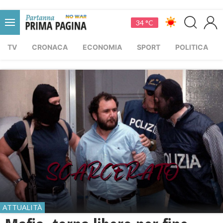
34 °C
TV
CRONACA
ECONOMIA
SPORT
POLITICA
ATTUALITÀ