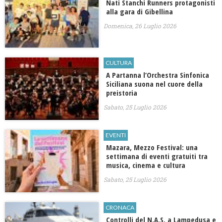
Nati Stanchi Runners protagonisti
alla gara di Gibellina
Domenica, 26 Luglio 2026
CULTURA
​A Partanna l’Orchestra Sinfonica
Siciliana suona nel cuore della
preistoria
Sabato, 25 Luglio 2026
EVENTI
Mazara, Mezzo Festival: una
settimana di eventi gratuiti tra
musica, cinema e cultura
Sabato, 25 Luglio 2026
CRONACA
Controlli del N.A.S. a Lampedusa e