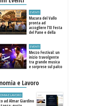
EVENTI
Mazara del Vallo
pronta ad
accogliere l'XI Festa
del Pane e della
Pasta
EVENTI
Mezzo Festival: un
inizio travolgente
tra grande musica
e sorprese sul palco
nomia e Lavoro
OMIA E LAVORO
to ad Almar Giardino
stanza: gusto,