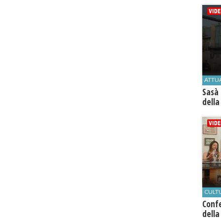
ATTU
Sasà 
della
CULT
Conf
della