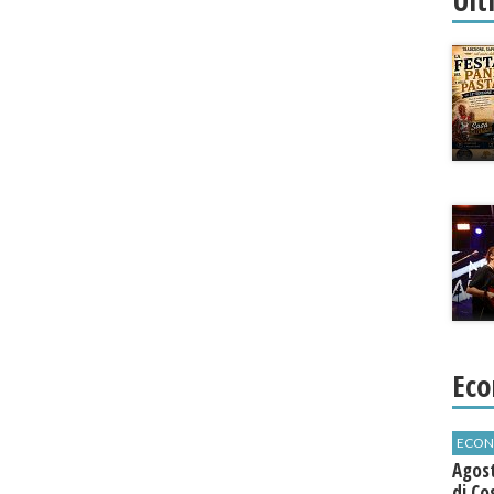
Eco
ECON
Agos
di Co