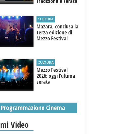
tradizione e serate
esclusive aperte
anche agli ospiti
esterni
CULTURA
​Mazara, conclusa la
terza edizione di
Mezzo Festival
CULTURA
Mezzo Festival
2026: oggi l’ultima
serata
Programmazione Cinema
imi Video