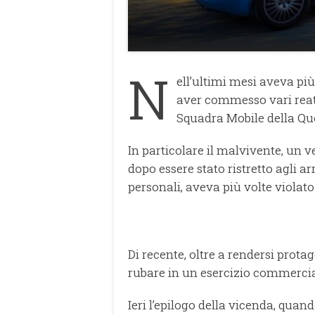
N
ell’ultimi mesi aveva più 
aver commesso vari reati,
Squadra Mobile della Que
In particolare il malvivente, un v
dopo essere stato ristretto agli ar
personali, aveva più volte violat
Di recente, oltre a rendersi prota
rubare in un esercizio commercial
Ieri l’epilogo della vicenda, quan