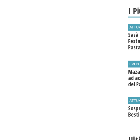
I P
ATTU
Sasà 
Festa
Past
EVEN
Mazar
ad ac
del P
ATTU
Sospe
Best
Ult