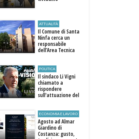
ATTUALITÀ
Il Comune di ​Santa
Ninfa cerca un
responsabile
dell’Area Tecnica
POLITICA
Il sindaco Li Vigni
chiamato a
rispondere
sull'attuazione del
programma
ECONOMIA E LAVORO
Agosto ad Almar
Giardino di
Costanza: gusto,