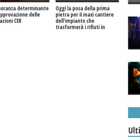
Oggi la posa della prima
noranza determinante
pietra per il maxi cantiere
approvazione delle
dell'impianto che
azioni CER
trasformerà i rifiuti in
biogas metano
Ult