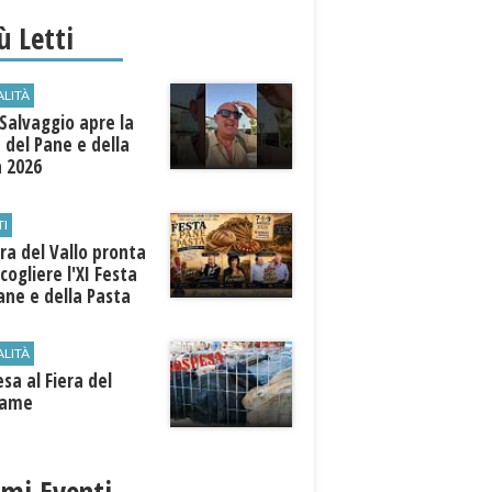
iù Letti
ALITÀ
Salvaggio apre la
 del Pane e della
a 2026
TI
a del Vallo pronta
cogliere l'XI Festa
ane e della Pasta
ALITÀ
sa al Fiera del
iame
imi Eventi