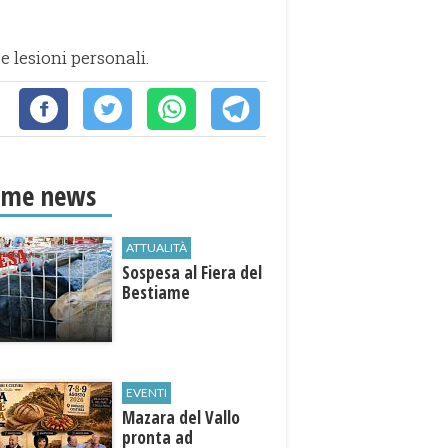
e lesioni personali.
ime news
ATTUALITÀ
Sospesa al Fiera del
Bestiame
EVENTI
Mazara del Vallo
pronta ad