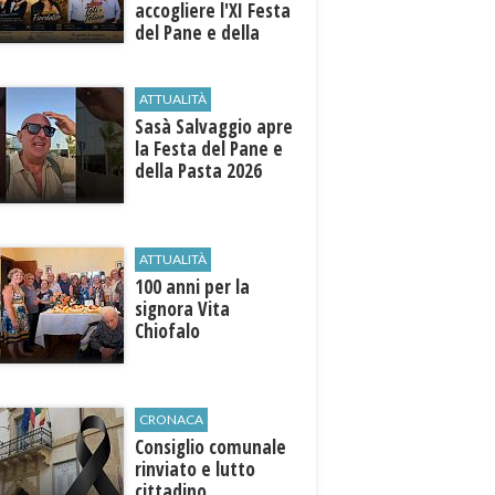
accogliere l'XI Festa
del Pane e della
Pasta
ATTUALITÀ
Sasà Salvaggio apre
la Festa del Pane e
della Pasta 2026
ATTUALITÀ
100 anni per la
signora Vita
Chiofalo
CRONACA
Consiglio comunale
rinviato e lutto
cittadino