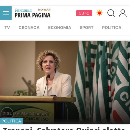
33 °C
TV
CRONACA
ECONOMIA
SPORT
POLITICA
POLITICA