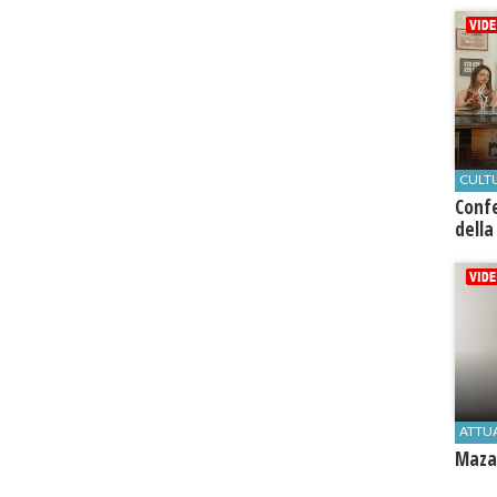
CULT
Conf
della
ATTU
Mazar