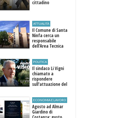
cittadino
ATTUALITÀ
Il Comune di ​Santa
Ninfa cerca un
responsabile
dell’Area Tecnica
POLITICA
Il sindaco Li Vigni
chiamato a
rispondere
sull'attuazione del
programma
ECONOMIA E LAVORO
Agosto ad Almar
Giardino di
Costanza: gusto,