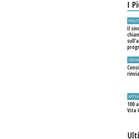
I P
POLIT
Il si
chia
sull'
pro
CRON
Cons
rinvi
ATTU
100 a
Vita 
Ult