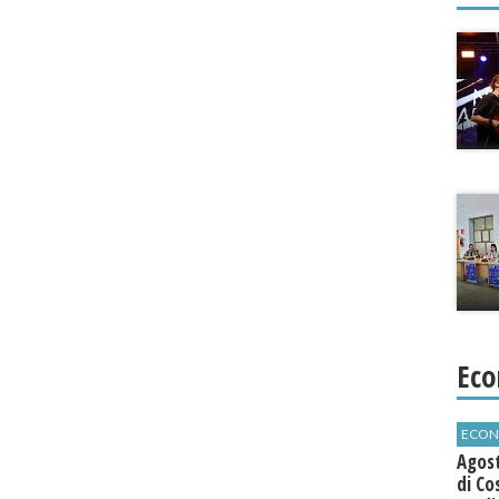
Eco
ECON
Agos
di Co