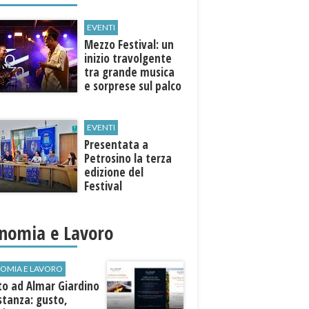
EVENTI
Mezzo Festival: un
inizio travolgente
tra grande musica
e sorprese sul palco
EVENTI
Presentata a
Petrosino la terza
edizione del
Festival
Internazione della
Canzone Italiana
"Voci dal
nomia e Lavoro
Mediterraneo"
OMIA E LAVORO
to ad Almar Giardino
stanza: gusto,