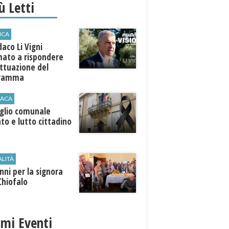
iù Letti
ICA
ndaco Li Vigni
mato a rispondere
attuazione del
gramma
ACA
iglio comunale
ato e lutto cittadino
ALITÀ
nni per la signora
Chiofalo
imi Eventi