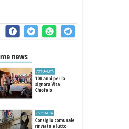
ime news
ATTUALITÀ
100 anni per la
signora Vita
Chiofalo
CRONACA
Consiglio comunale
rinviato e lutto