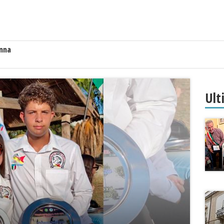
anna
Ult