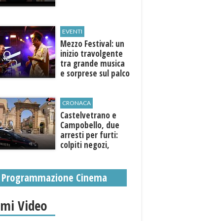
EVENTI
Mezzo Festival: un
inizio travolgente
tra grande musica
e sorprese sul palco
CRONACA
Castelvetrano e
Campobello, due
arresti per furti:
colpiti negozi,
abitazioni ed enti
pubblici
Programmazione Cinema
imi Video