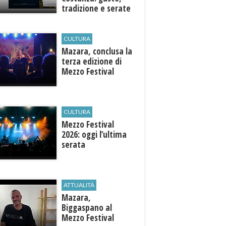
tradizione e serate
esclusive aperte
anche agli ospiti
esterni
CULTURA
​Mazara, conclusa la
terza edizione di
Mezzo Festival
CULTURA
Mezzo Festival
2026: oggi l’ultima
serata
ATTUALITÀ
Mazara,
Biggaspano al
Mezzo Festival