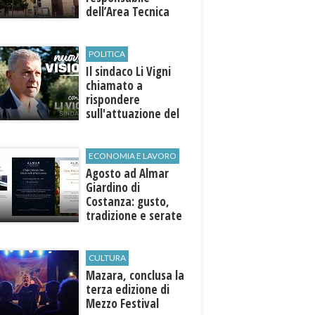
dell’Area Tecnica
POLITICA
Il sindaco Li Vigni
chiamato a
rispondere
sull'attuazione del
programma
ECONOMIA E LAVORO
Agosto ad Almar
Giardino di
Costanza: gusto,
tradizione e serate
esclusive aperte
anche agli ospiti
esterni
CULTURA
​Mazara, conclusa la
terza edizione di
Mezzo Festival