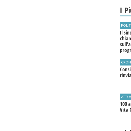
I P
POLIT
Il si
chia
sull'
pro
CRON
Cons
rinvi
ATTU
100 a
Vita 