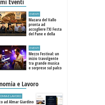
imi Eventi
EVENTI
Mazara del Vallo
pronta ad
accogliere l'XI Festa
del Pane e della
Pasta
EVENTI
Mezzo Festival: un
inizio travolgente
tra grande musica
e sorprese sul palco
nomia e Lavoro
OMIA E LAVORO
to ad Almar Giardino