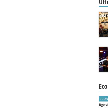
Ult
Eco
ECON
Agos