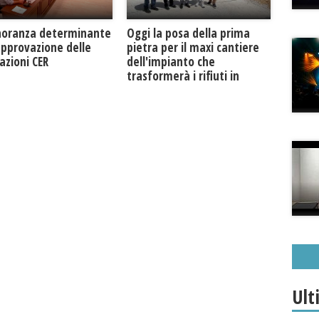
Oggi la posa della prima
noranza determinante
pietra per il maxi cantiere
approvazione delle
dell'impianto che
azioni CER
trasformerà i rifiuti in
biogas metano
Ult