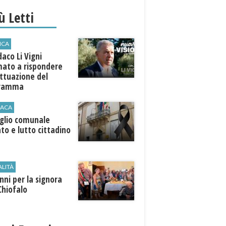
iù Letti
ICA
ndaco Li Vigni
mato a rispondere
attuazione del
gramma
ACA
iglio comunale
ato e lutto cittadino
ALITÀ
nni per la signora
Chiofalo