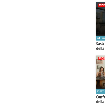
ATTU
Sasà 
della
CULT
Conf
della