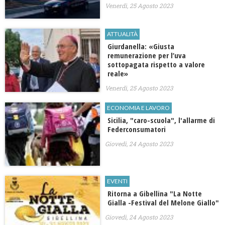
Venerdì, 25 Agosto 2023
ATTUALITÀ
Giurdanella: «Giusta
remunerazione per l’uva
sottopagata rispetto a valore
reale»
Venerdì, 25 Agosto 2023
ECONOMIA E LAVORO
Sicilia, "caro-scuola", l'allarme di
Federconsumatori
Giovedì, 24 Agosto 2023
EVENTI
Ritorna a Gibellina "La Notte
Gialla -Festival del Melone Giallo"
Giovedì, 24 Agosto 2023