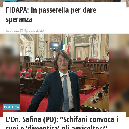
​FIDAPA: In passerella per dare
speranza
Giovedì, 31 Agosto 2023
POLITICA
L’On. Safina (PD): “Schifani convoca i
suoi e ‘dimentica’ gli agricoltori”