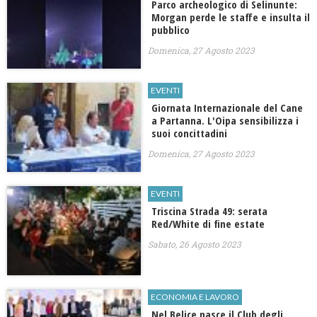
Parco archeologico di Selinunte:
Morgan perde le staffe e insulta il
pubblico
Domenica, 27 Agosto 2023
EVENTI
​Giornata Internazionale del Cane
a Partanna. L'Oipa sensibilizza i
suoi concittadini
Domenica, 27 Agosto 2023
EVENTI
Triscina Strada 49: serata
Red/White di fine estate
Sabato, 26 Agosto 2023
ECONOMIA E LAVORO
Nel Belice nasce il Club degli