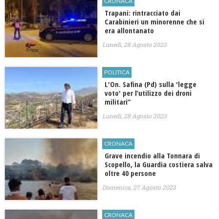
CRONACA
Trapani: rintracciato dai
Carabinieri un minorenne che si
era allontanato
Lunedì, 28 Agosto 2023
POLITICA
L'On. Safina (Pd) sulla 'legge
voto' per l’utilizzo dei droni
militari”
Lunedì, 28 Agosto 2023
CRONACA
Grave incendio alla Tonnara di
Scopello, la Guardia costiera salva
oltre 40 persone
Domenica, 27 Agosto 2023
CRONACA