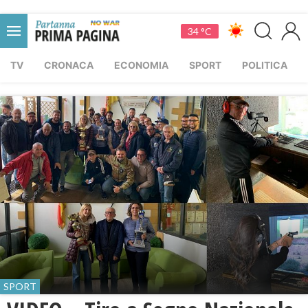
34 °C
TV
CRONACA
ECONOMIA
SPORT
POLITICA
SPORT