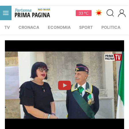
33 °C
TV
CRONACA
ECONOMIA
SPORT
POLITICA