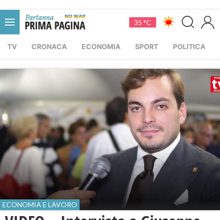
35 °C
TV
CRONACA
ECONOMIA
SPORT
POLITICA
ECONOMIA E LAVORO