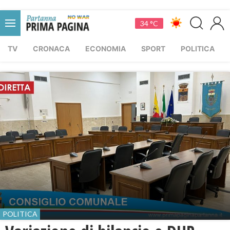
34 °C
TV
CRONACA
ECONOMIA
SPORT
POLITICA
POLITICA