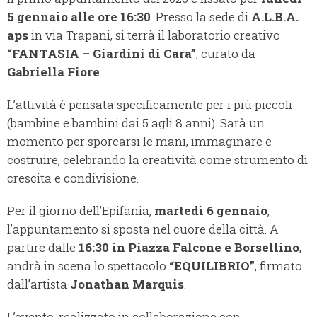
5 gennaio alle ore 16:30
. Presso la sede di
A.L.B.A.
aps
in via Trapani, si terrà il laboratorio creativo
“FANTASIA – Giardini di Cara”
, curato da
Gabriella Fiore
.
L’attività è pensata specificamente per i più piccoli
(bambine e bambini dai 5 agli 8 anni). Sarà un
momento per sporcarsi le mani, immaginare e
costruire, celebrando la creatività come strumento di
crescita e condivisione.
Per il giorno dell’Epifania,
martedì 6 gennaio
,
l’appuntamento si sposta nel cuore della città. A
partire dalle
16:30 in Piazza Falcone e Borsellino
,
andrà in scena lo spettacolo
“EQUILIBRIO”
, firmato
dall’artista
Jonathan Marquis
.
L’evento, realizzato in collaborazione con