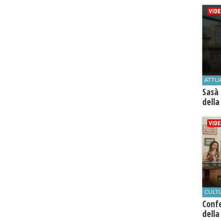
ATTU
Sasà 
della
CULT
Conf
della