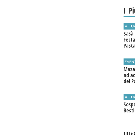
I P
ATTU
Sasà 
Festa
Past
EVEN
Mazar
ad ac
del P
ATTU
Sospe
Best
Ult