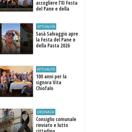
accogliere l'XI Festa
del Pane e della
Pasta
ATTUALITÀ
Sasà Salvaggio apre
la Festa del Pane e
della Pasta 2026
ATTUALITÀ
100 anni per la
signora Vita
Chiofalo
CRONACA
Consiglio comunale
rinviato e lutto
cittadino