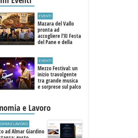
EVENTI
Mazara del Vallo
pronta ad
accogliere l'XI Festa
del Pane e della
Pasta
EVENTI
Mezzo Festival: un
inizio travolgente
tra grande musica
e sorprese sul palco
nomia e Lavoro
OMIA E LAVORO
to ad Almar Giardino
stanza: gusto,