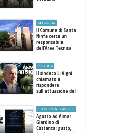
ATTUALITÀ
Il Comune di ​Santa
Ninfa cerca un
responsabile
dell’Area Tecnica
POLITICA
Il sindaco Li Vigni
chiamato a
rispondere
sull'attuazione del
programma
ECONOMIA E LAVORO
Agosto ad Almar
Giardino di
Costanza: gusto,