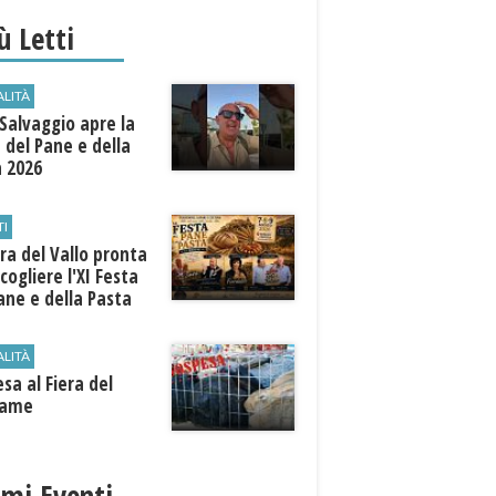
iù Letti
ALITÀ
Salvaggio apre la
 del Pane e della
a 2026
TI
a del Vallo pronta
cogliere l'XI Festa
ane e della Pasta
ALITÀ
sa al Fiera del
iame
imi Eventi