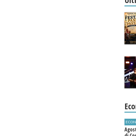
Eco
ECON
Agos
di Co