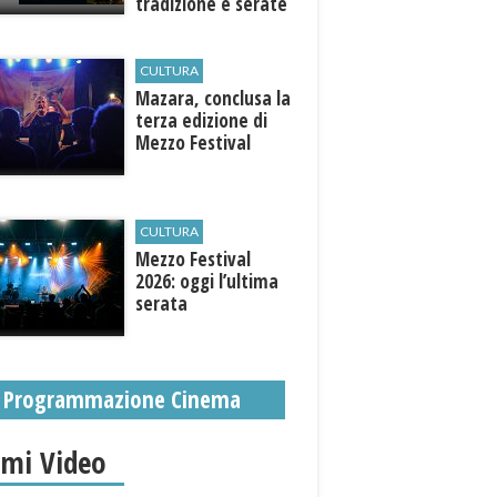
tradizione e serate
esclusive aperte
anche agli ospiti
esterni
CULTURA
​Mazara, conclusa la
terza edizione di
Mezzo Festival
CULTURA
Mezzo Festival
2026: oggi l’ultima
serata
Programmazione Cinema
imi Video