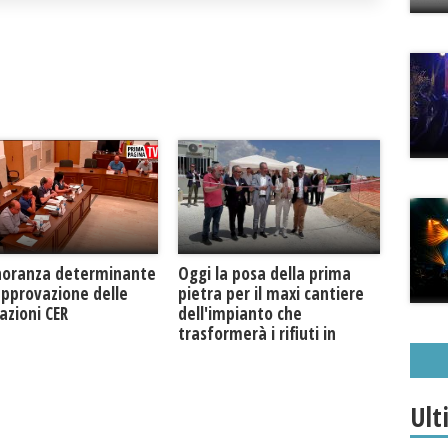
Oggi la posa della prima
noranza determinante
pietra per il maxi cantiere
approvazione delle
dell'impianto che
azioni CER
trasformerà i rifiuti in
biogas metano
Ult