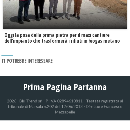
Oggi la posa della prima pietra per il maxi cantiere
dell'impianto che trasformerà i rifiuti in biogas metano
TI POTREBBE INTERESSARE
Prima Pagina Partanna
2026 - Blu Trend srl - P. IVA 02894610811 - Testata registrata al
tribunale di Marsala n.202 del 12/06/2013 - Direttore Francesco
Mezzapelle