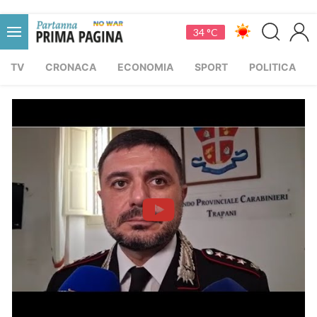
34 °C
TV
CRONACA
ECONOMIA
SPORT
POLITICA