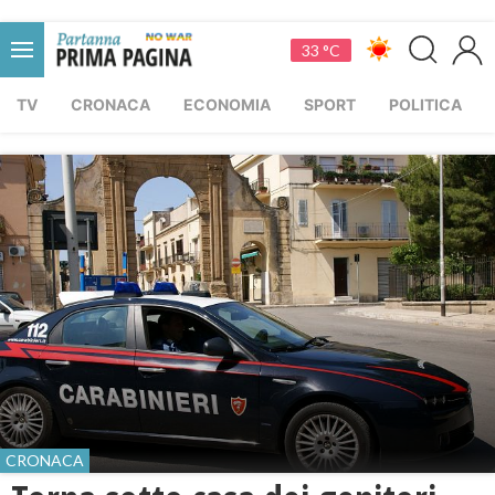
33 °C
TV
CRONACA
ECONOMIA
SPORT
POLITICA
CRONACA