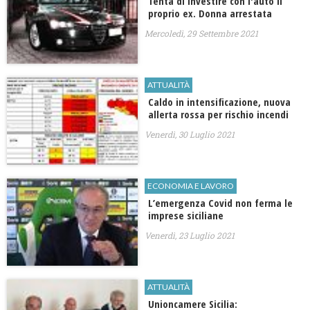
Tenta di investire con l'auto il
proprio ex. Donna arrestata
Mercoledì, 29 Settembre 2021
ATTUALITÀ
Caldo in intensificazione, nuova
allerta rossa per rischio incendi
Venerdì, 30 Luglio 2021
ECONOMIA E LAVORO
L’emergenza Covid non ferma le
imprese siciliane
Venerdì, 23 Luglio 2021
ATTUALITÀ
Unioncamere Sicilia: