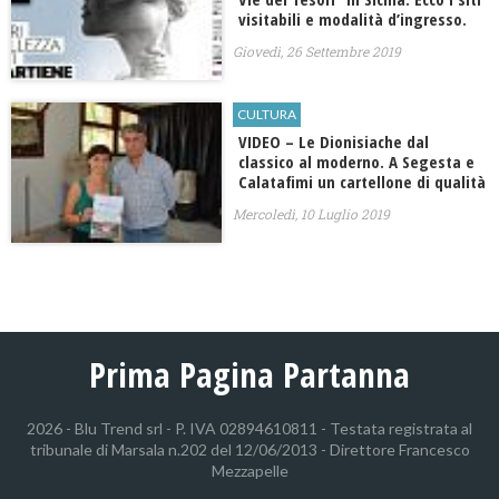
visitabili e modalità d’ingresso.
Giovedì, 26 Settembre 2019
CULTURA
VIDEO – Le Dionisiache dal
classico al moderno. A Segesta e
Calatafimi un cartellone di qualità
Mercoledì, 10 Luglio 2019
Prima Pagina Partanna
2026 - Blu Trend srl - P. IVA 02894610811 - Testata registrata al
tribunale di Marsala n.202 del 12/06/2013 - Direttore Francesco
Mezzapelle