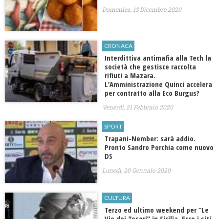
Domenica, 13 Dicembre 2020
CRONACA
Interdittiva antimafia alla Tech la
società che gestisce raccolta
rifiuti a Mazara.
L’Amministrazione Quinci accelera
per contratto alla Eco Burgus?
Venerdì, 21 Febbraio 2020
SPORT
Trapani-Nember: sarà addio.
Pronto Sandro Porchia come nuovo
DS
Lunedì, 20 Gennaio 2020
CULTURA
Terzo ed ultimo weekend per “Le
Vie dei Tesori” in Sicilia. Ecco i siti