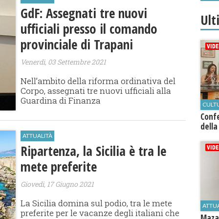
GdF: Assegnati tre nuovi
Ult
ufficiali presso il comando
provinciale di Trapani
Venerdì, 03 Settembre 2021
​Nell’ambito della riforma ordinativa del
Corpo, assegnati tre nuovi ufficiali alla
Guardina di Finanza
CULT
Conf
della
ATTUALITÀ
Ripartenza, la Sicilia è tra le
mete preferite
Giovedì, 17 Giugno 2021
La Sicilia domina sul podio, tra le mete
ATTU
preferite per le vacanze degli italiani che
Mazar