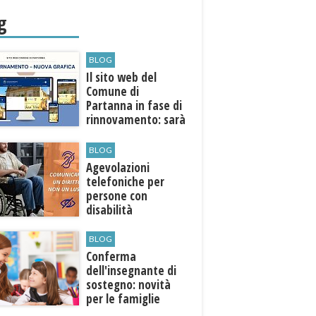
ni
g
BLOG
Il sito web del
Comune di
Partanna in fase di
rinnovamento: sarà
più moderno e
accessibile
BLOG
Agevolazioni
telefoniche per
persone con
disabilità
BLOG
Conferma
dell'insegnante di
sostegno: novità
per le famiglie
degli studenti con