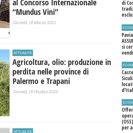
al Concorso Internazionale
di Co
tradi
“Mundus Vini”
esclu
agli 
Giovedì, 18 Marzo 2021
ECON
Pavia
ASSU
si ce
vend
ATTUALITÀ
Agricoltura, olio: produzione in
ECON
perdita nelle province di
Caste
Sicul
Palermo e Trapani
loca
d'Ita
Giovedì, 15 Ottobre 2020
ECON
Offer
opera
(OSS)
per a
ATTUALITÀ