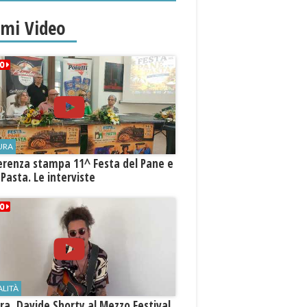
imi Video
URA
erenza stampa 11^ Festa del Pane e
 Pasta. Le interviste
ALITÀ
a, Davide Shorty al Mezzo Festival