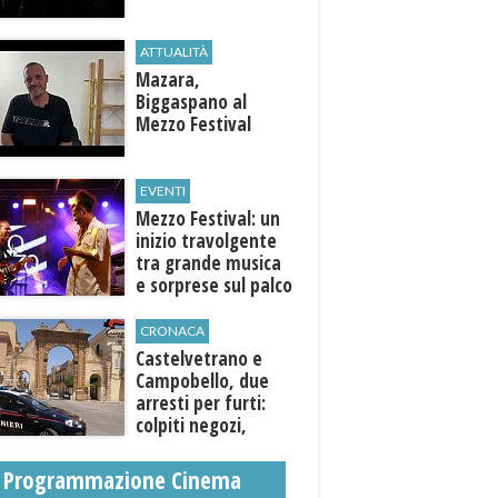
ATTUALITÀ
Mazara,
Biggaspano al
Mezzo Festival
EVENTI
Mezzo Festival: un
inizio travolgente
tra grande musica
e sorprese sul palco
CRONACA
Castelvetrano e
Campobello, due
arresti per furti:
colpiti negozi,
abitazioni ed enti
pubblici
Programmazione Cinema