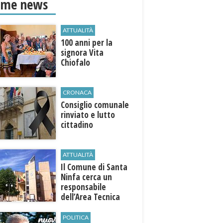
ime news
ATTUALITÀ
100 anni per la
signora Vita
Chiofalo
CRONACA
Consiglio comunale
rinviato e lutto
cittadino
ATTUALITÀ
Il Comune di ​Santa
Ninfa cerca un
responsabile
dell’Area Tecnica
POLITICA