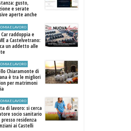
stanza: gusto,
zione e serate
sive aperte anche
ospiti esterni
OMIA E LAVORO
 Car raddoppia e
ME a Castelvetrano:
rca un addetto alle
ite
OMIA E LAVORO
llo Chiaramonte di
iana è tra le migliori
tion per matrimoni
lia
OMIA E LAVORO
ta di lavoro: si cerca
tore socio sanitario
 presso residenza
nziani ai Castelli