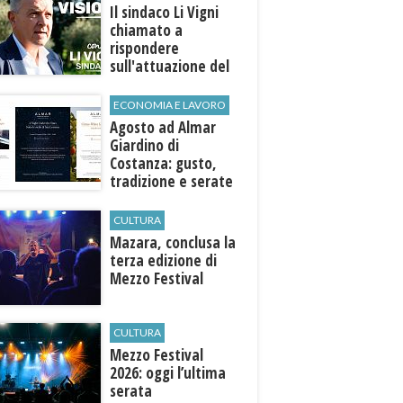
Il sindaco Li Vigni
chiamato a
rispondere
sull'attuazione del
programma
ECONOMIA E LAVORO
Agosto ad Almar
Giardino di
Costanza: gusto,
tradizione e serate
esclusive aperte
anche agli ospiti
CULTURA
esterni
​Mazara, conclusa la
terza edizione di
Mezzo Festival
CULTURA
Mezzo Festival
2026: oggi l’ultima
serata