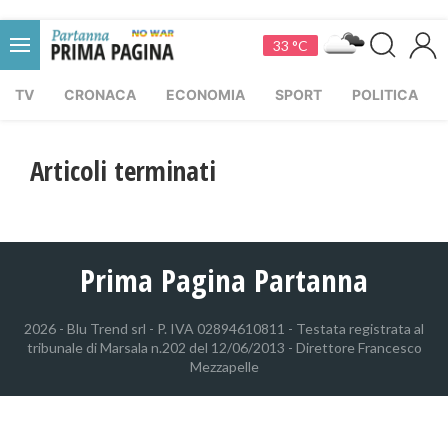
33 °C
TV
CRONACA
ECONOMIA
SPORT
POLITICA
Articoli terminati
Prima Pagina Partanna
2026 - Blu Trend srl - P. IVA 02894610811 - Testata registrata al
tribunale di Marsala n.202 del 12/06/2013 - Direttore Francesco
Mezzapelle