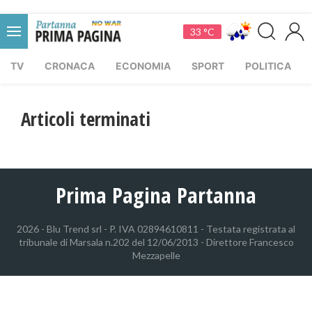
33 °C
TV
CRONACA
ECONOMIA
SPORT
POLITICA
Articoli terminati
Prima Pagina Partanna
2026 - Blu Trend srl - P. IVA 02894610811 - Testata registrata al
tribunale di Marsala n.202 del 12/06/2013 - Direttore Francesco
Mezzapelle