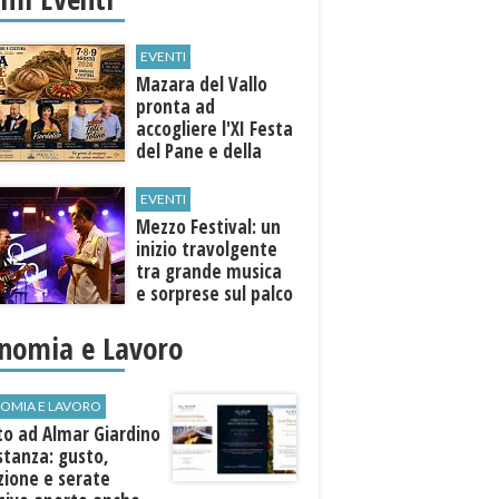
EVENTI
Mazara del Vallo
pronta ad
accogliere l'XI Festa
del Pane e della
Pasta
EVENTI
Mezzo Festival: un
inizio travolgente
tra grande musica
e sorprese sul palco
nomia e Lavoro
OMIA E LAVORO
to ad Almar Giardino
stanza: gusto,
zione e serate