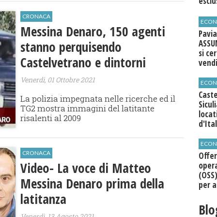
esclu
agli 
CRONACA
ECON
Messina Denaro, 150 agenti
Pavia
stanno perquisendo
ASSU
si ce
Castelvetrano e dintorni
vend
Venerdì, 01 Ottobre 2021
ECON
Caste
La polizia impegnata nelle ricerche ed il
Sicul
TG2 mostra immagini del latitante
loca
risalenti al 2009
d'Ita
ECON
CRONACA
Offer
Video- La voce di Matteo
opera
(OSS)
Messina Denaro prima della
per a
Roma
latitanza
Blo
Venerdì, 13 Agosto 2021