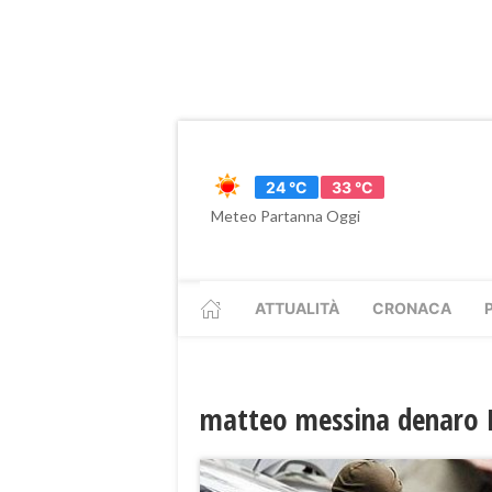
24 °C
33 °C
Meteo Partanna Oggi
ATTUALITÀ
CRONACA
matteo messina denaro