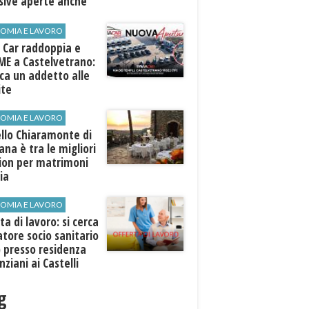
sive aperte anche
ospiti esterni
OMIA E LAVORO
 Car raddoppia e
ME a Castelvetrano:
rca un addetto alle
ite
OMIA E LAVORO
llo Chiaramonte di
iana è tra le migliori
tion per matrimoni
lia
OMIA E LAVORO
ta di lavoro: si cerca
tore socio sanitario
 presso residenza
nziani ai Castelli
ni
g