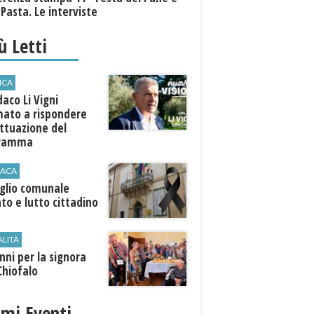
 Pasta. Le interviste
iù Letti
ICA
ndaco Li Vigni
mato a rispondere
attuazione del
gramma
ACA
iglio comunale
ato e lutto cittadino
ALITÀ
nni per la signora
Chiofalo
imi Eventi