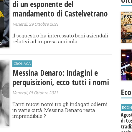
di un esponente del
mandamento di Castelvetrano
Venerdì, 29 Ottobre 2021
Il sequestro ha interessato beni aziendali
relativi ad impresa agricola
CRONACA
Messina Denaro: Indagini e
perquisizioni, ecco tutti i nomi
Eco
Venerdì, 01 Ottobre 2021
Tanti nuovi nomi tra gli indagati odierni
ECON
in varie città. Messina Denaro resta
Agos
imprendibile ?
di Co
tradi