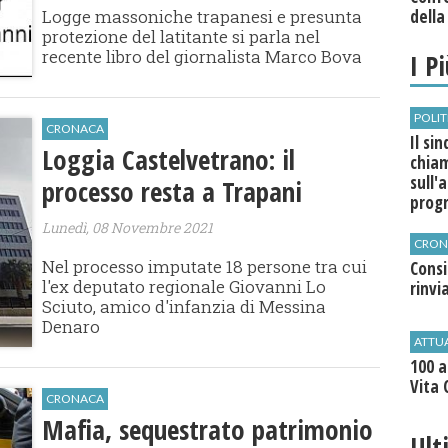
della
Logge massoniche trapanesi e presunta
protezione del latitante si parla nel
recente libro del giornalista Marco Bova
I P
POLIT
CRONACA
Il si
Loggia Castelvetrano: il
chia
sull'
processo resta a Trapani
pro
Lunedì, 08 Novembre 2021
CRON
Nel processo imputate 18 persone tra cui
Cons
l'ex deputato regionale Giovanni Lo
rinvi
Sciuto, amico d'infanzia di Messina
Denaro
ATTU
100 a
Vita 
CRONACA
Mafia, sequestrato patrimonio
Ult