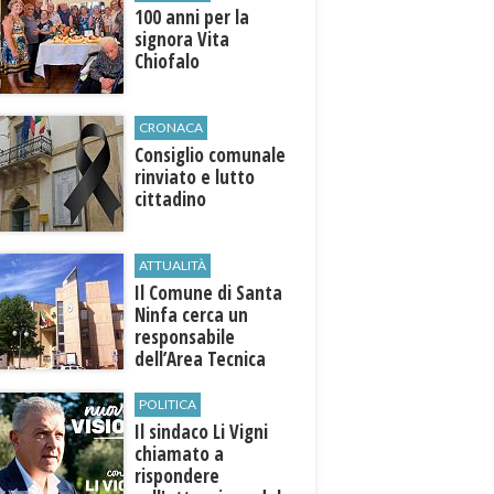
100 anni per la
signora Vita
Chiofalo
CRONACA
Consiglio comunale
rinviato e lutto
cittadino
ATTUALITÀ
Il Comune di ​Santa
Ninfa cerca un
responsabile
dell’Area Tecnica
POLITICA
Il sindaco Li Vigni
chiamato a
rispondere