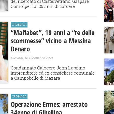
del ricercato di Castelvetrano, Gaspare
Como: per lui 25 anni di carcere
CRONACA
“Mafiabet”, 18 anni a “re delle
scommesse” vicino a Messina
Denaro
Giovedì, 16 Dicembre 2021
Condannato Calogero John Luppino
imprenditore ed ex consigliere comunale
a Campobello di Mazara
CRONACA
Operazione Ermes: arrestato
34enne di Gibellina