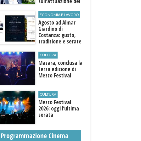
sull'attuazione del
programma
ECONOMIA E LAVORO
Agosto ad Almar
Giardino di
Costanza: gusto,
tradizione e serate
esclusive aperte
anche agli ospiti
CULTURA
esterni
​Mazara, conclusa la
terza edizione di
Mezzo Festival
CULTURA
Mezzo Festival
2026: oggi l’ultima
serata
Programmazione Cinema