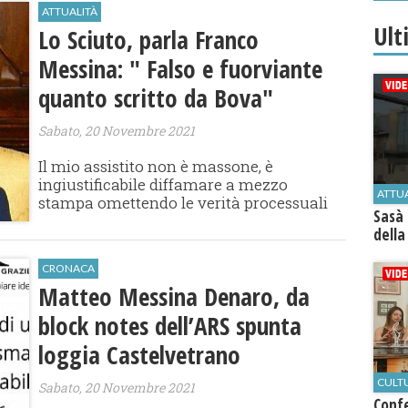
ATTUALITÀ
Ult
Lo Sciuto, parla Franco
Messina: " Falso e fuorviante
quanto scritto da Bova"
Sabato, 20 Novembre 2021
Il mio assistito non è massone, è
ingiustificabile diffamare a mezzo
ATTU
stampa omettendo le verità processuali
Sasà 
della
CRONACA
Matteo Messina Denaro, da
block notes dell’ARS spunta
loggia Castelvetrano
CULT
Sabato, 20 Novembre 2021
Conf