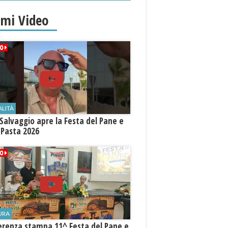
imi Video
ALITÀ
Salvaggio apre la Festa del Pane e
 Pasta 2026
URA
erenza stampa 11^ Festa del Pane e