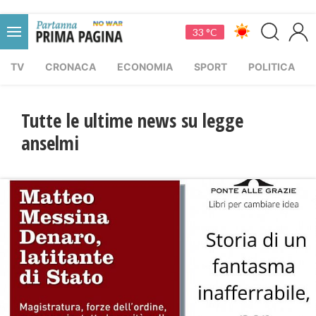
33 °C
TV
CRONACA
ECONOMIA
SPORT
POLITICA
Tutte le ultime news su legge
anselmi