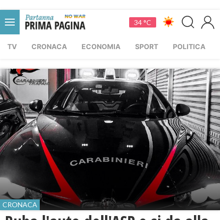
34 °C
TV
CRONACA
ECONOMIA
SPORT
POLITICA
CRONACA