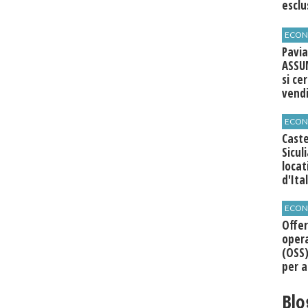
esclu
agli 
ECON
Pavia
ASSU
si ce
vend
ECON
Caste
Sicul
loca
d'Ita
ECON
Offer
opera
(OSS)
per a
Roma
Blo