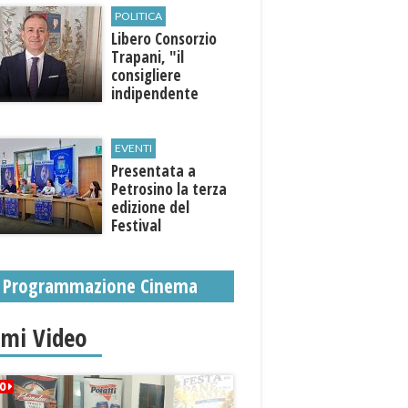
POLITICA
Libero Consorzio
Trapani, "il
consigliere
indipendente
Stuppia aderisce al
progetto di
governo"
EVENTI
Presentata a
Petrosino la terza
edizione del
Festival
Internazione della
Canzone Italiana
"Voci dal
Programmazione Cinema
Mediterraneo"
imi Video