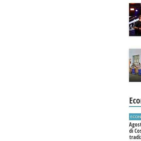
Eco
ECON
Agos
di Co
tradi