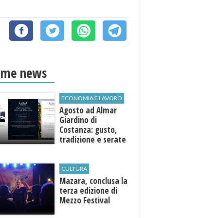
ime news
ECONOMIA E LAVORO
Agosto ad Almar
Giardino di
Costanza: gusto,
tradizione e serate
esclusive aperte
anche agli ospiti
esterni
CULTURA
​Mazara, conclusa la
terza edizione di
Mezzo Festival