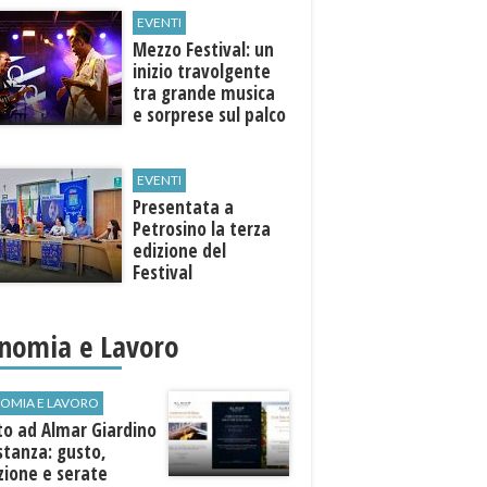
EVENTI
Mezzo Festival: un
inizio travolgente
tra grande musica
e sorprese sul palco
EVENTI
Presentata a
Petrosino la terza
edizione del
Festival
Internazione della
Canzone Italiana
"Voci dal
nomia e Lavoro
Mediterraneo"
OMIA E LAVORO
to ad Almar Giardino
stanza: gusto,
zione e serate