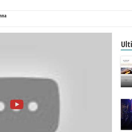
anna
Ult