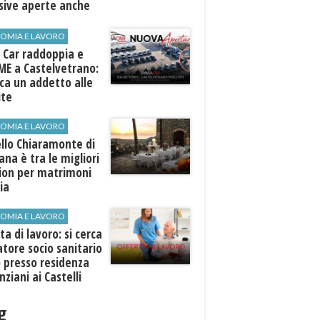
sive aperte anche
ospiti esterni
OMIA E LAVORO
 Car raddoppia e
ME a Castelvetrano:
rca un addetto alle
ite
OMIA E LAVORO
llo Chiaramonte di
iana è tra le migliori
tion per matrimoni
lia
OMIA E LAVORO
ta di lavoro: si cerca
tore socio sanitario
 presso residenza
nziani ai Castelli
ni
g