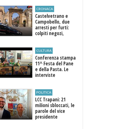
CRONACA
Castelvetrano e
Campobello, due
arresti per furti:
colpiti negozi,
abitazioni ed enti
pubblici
CULTURA
Conferenza stampa
11^ Festa del Pane
e della Pasta. Le
interviste
POLITICA
LCC Trapani: 21
milioni sbloccati, le
parole del vice
presidente
Raccagna