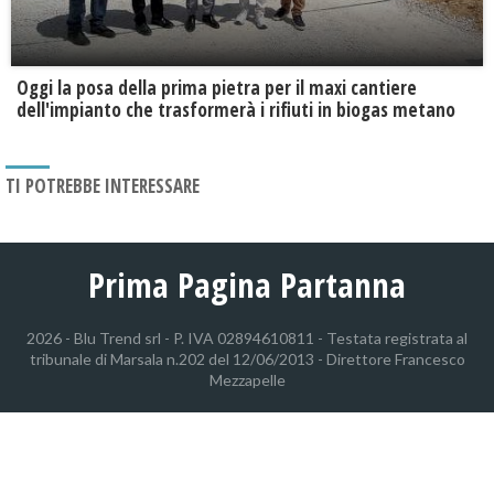
Oggi la posa della prima pietra per il maxi cantiere
dell'impianto che trasformerà i rifiuti in biogas metano
TI POTREBBE INTERESSARE
Prima Pagina Partanna
2026 - Blu Trend srl - P. IVA 02894610811 - Testata registrata al
tribunale di Marsala n.202 del 12/06/2013 - Direttore Francesco
Mezzapelle