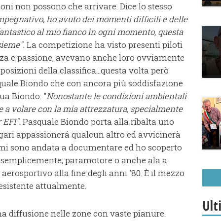
zioni non possono che arrivare. Dice lo stesso
pegnativo, ho avuto dei momenti difficili e delle
fantastico al mio fianco in ogni momento, questa
sieme".
La competizione ha visto presenti piloti
ienza e passione, avevano anche loro ovviamente
osizioni della classifica...questa volta però
quale Biondo che con ancora più soddisfazione
nua Biondo: "
Nonostante le condizioni ambientali
ne a volare con la mia attrezzatura, specialmente
 EFI".
Pasquale Biondo porta alla ribalta uno
gari appassionerá qualcun altro ed avvicinerà
a mi sono andata a documentare ed ho scoperto
ù semplicemente, paramotore o anche ala a
rosportivo alla fine degli anni '80. È il mezzo
esistente attualmente.
Ult
a diffusione nelle zone con vaste pianure.