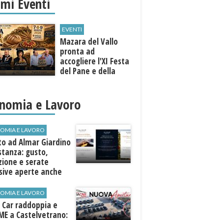
imi Eventi
EVENTI
Mazara del Vallo
pronta ad
accogliere l'XI Festa
del Pane e della
Pasta
nomia e Lavoro
OMIA E LAVORO
to ad Almar Giardino
stanza: gusto,
zione e serate
sive aperte anche
ospiti esterni
OMIA E LAVORO
 Car raddoppia e
ME a Castelvetrano: