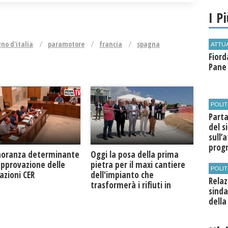
I P
no d'italia
paramotore
francia
spagna
ATTU
Fiord
Pane 
POLIT
​Part
del s
sull’
pro
Oggi la posa della prima
noranza determinante
pietra per il maxi cantiere
approvazione delle
POLIT
dell'impianto che
azioni CER
Relaz
trasformerà i rifiuti in
sinda
biogas metano
dell