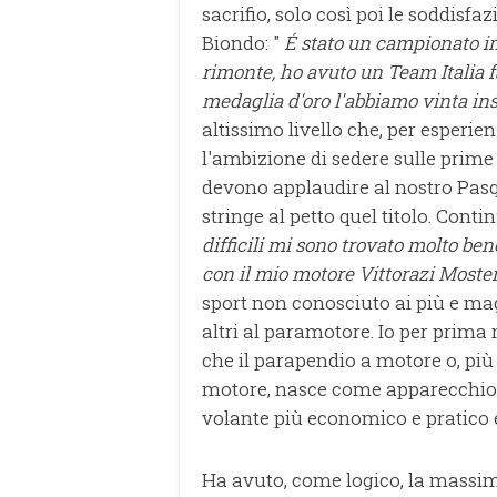
sacrifio, solo così poi le soddisfa
Biondo: "
É stato un campionato im
rimonte, ho avuto un Team Italia 
medaglia d'oro l'abbiamo vinta in
altissimo livello che, per esper
l'ambizione di sedere sulle prime p
devono applaudire al nostro Pas
stringe al petto quel titolo. Conti
difficili mi sono trovato molto be
con il mio motore Vittorazi Moster
sport non conosciuto ai più e ma
altri al paramotore. Io per prim
che il parapendio a motore o, pi
motore, nasce come apparecchio ae
volante più economico e pratico 
Ha avuto, come logico, la massim