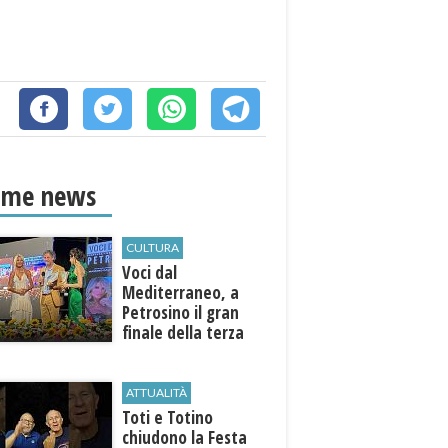
ime news
CULTURA
Voci dal
Mediterraneo, a
Petrosino il gran
finale della terza
edizione: attesi sul
palco i Jalisse
ATTUALITÀ
Toti e Totino
chiudono la Festa