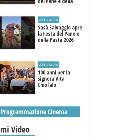
del Pane e della
Pasta
ATTUALITÀ
Sasà Salvaggio apre
la Festa del Pane e
della Pasta 2026
ATTUALITÀ
100 anni per la
signora Vita
Chiofalo
Programmazione Cinema
imi Video