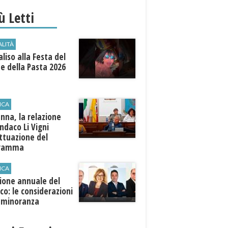
iù Letti
ALITÀ
aliso alla Festa del
e della Pasta 2026
ICA
anna, la relazione
indaco Li Vigni
attuazione del
gramma
ICA
ione annuale del
co: le considerazioni
a minoranza