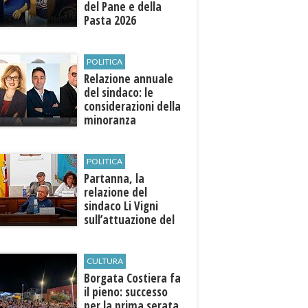
del Pane e della
Pasta 2026
POLITICA
Relazione annuale
del sindaco: le
considerazioni della
minoranza
POLITICA
​Partanna, la
relazione del
sindaco Li Vigni
sull’attuazione del
programma
CULTURA
​Borgata Costiera fa
il pieno: successo
per la prima serata