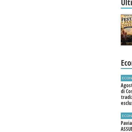
Ult
Eco
ECON
Agos
di Co
tradi
esclu
agli 
ECON
Pavia
ASSU