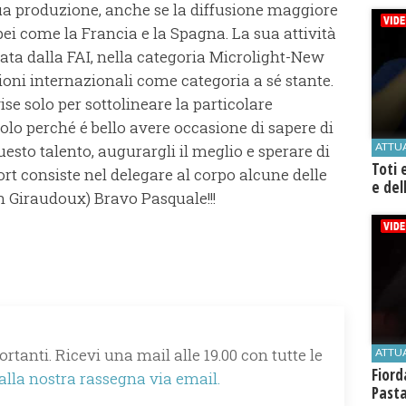
sua produzione, anche se la diffusione maggiore
pei come la Francia e la Spagna. La sua attività
ata dalla FAI, nella categoria Microlight-New
ioni internazionali come categoria a sé stante.
e solo per sottolineare la particolare
lo perché é bello avere occasione di sapere di
ATTU
esto talento, augurargli il meglio e sperare di
Toti 
port consiste nel delegare al corpo alcune delle
e del
an Giraudoux) Bravo Pasquale!!!
rtanti. Ricevi una mail alle 19.00 con tutte le
ATTU
Fiord
 alla nostra rassegna via email.
Past