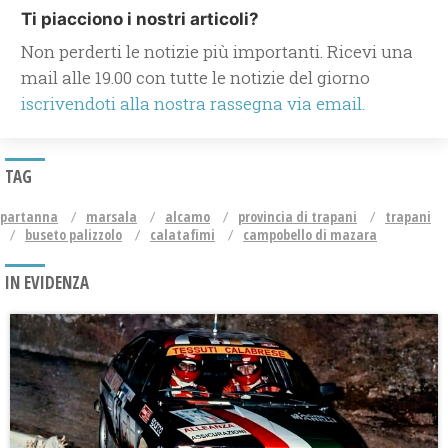
Ti piacciono i nostri articoli?
Non perderti le notizie più importanti. Ricevi una
mail alle 19.00 con tutte le notizie del giorno
iscrivendoti alla nostra rassegna via email.
TAG
partanna
marsala
alcamo
provincia di trapani
trapani
buseto palizzolo
calatafimi
campobello di mazara
IN EVIDENZA