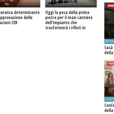
Oggi la posa della prima
noranza determinante
pietra per il maxi cantiere
approvazione delle
dell'impianto che
azioni CER
trasformerà i rifiuti in
biogas metano
ATTU
Sasà 
della
CULT
Conf
della