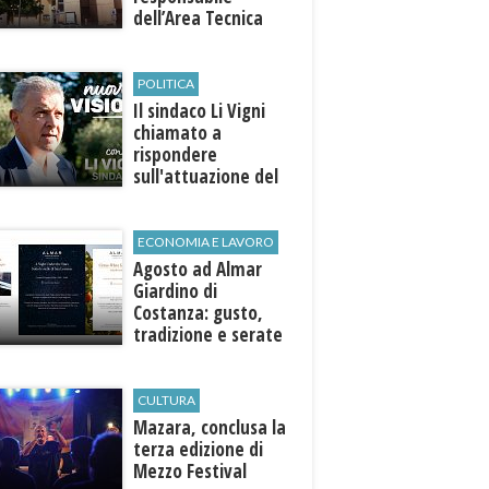
dell’Area Tecnica
POLITICA
Il sindaco Li Vigni
chiamato a
rispondere
sull'attuazione del
programma
ECONOMIA E LAVORO
Agosto ad Almar
Giardino di
Costanza: gusto,
tradizione e serate
esclusive aperte
anche agli ospiti
esterni
CULTURA
​Mazara, conclusa la
terza edizione di
Mezzo Festival