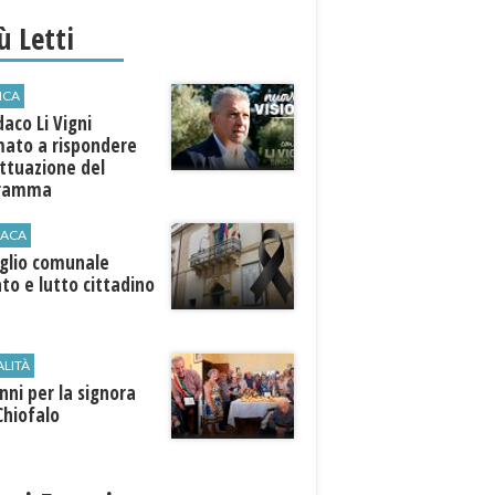
iù Letti
ICA
ndaco Li Vigni
mato a rispondere
attuazione del
gramma
ACA
iglio comunale
ato e lutto cittadino
ALITÀ
nni per la signora
Chiofalo