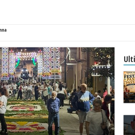
anna
Ult