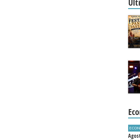
Ult
Eco
ECON
Agos