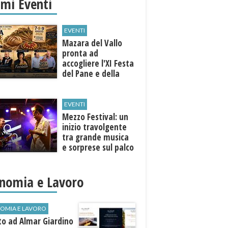
imi Eventi
EVENTI
Mazara del Vallo
pronta ad
accogliere l'XI Festa
del Pane e della
Pasta
EVENTI
Mezzo Festival: un
inizio travolgente
tra grande musica
e sorprese sul palco
nomia e Lavoro
OMIA E LAVORO
to ad Almar Giardino