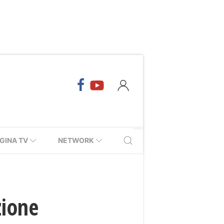
GINA TV
NETWORK
zione