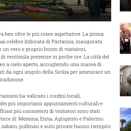
a ben oltre le più rosee aspettative. La prima
rmai celebre Infiorata di Partanna, inaugurata
e un vero e proprio boom di visitatori,
di ventimila presenze in poche ore. La città del
seo a cielo aperto, accogliendo una marea di
unti da ogni angolo della Sicilia per ammirare un
tradizione.
rtannesi ha valicato i confini locali,
ei più importanti appuntamenti culturali e
 flussi più consistenti di visitatori sono stati
ovince di: Messina, Enna, Agrigento e Palermo.
di sabato, pullman e auto private hanno riempito