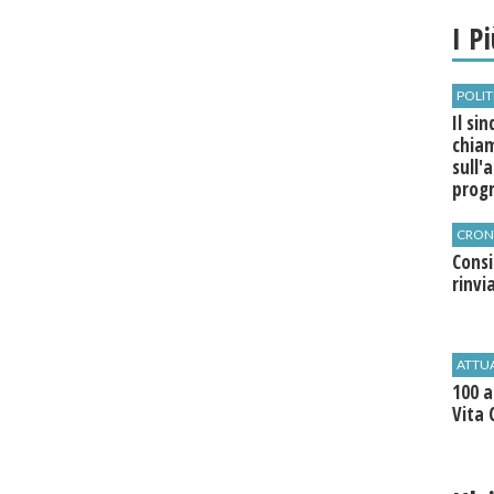
I P
POLIT
Il si
chia
sull'
pro
CRON
Cons
rinvi
ATTU
100 a
Vita 