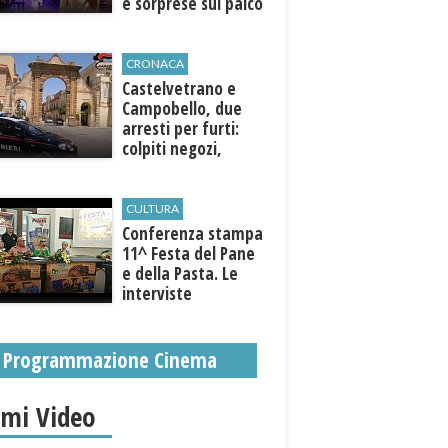
e sorprese sul palco
CRONACA
Castelvetrano e
Campobello, due
arresti per furti:
colpiti negozi,
abitazioni ed enti
pubblici
CULTURA
Conferenza stampa
11^ Festa del Pane
e della Pasta. Le
interviste
Programmazione Cinema
imi Video