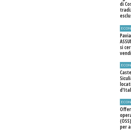
di Co
tradi
esclu
agli 
ECON
Pavia
ASSU
si ce
vend
ECON
Caste
Sicul
loca
d'Ita
ECON
Offer
opera
(OSS)
per a