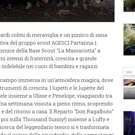
guardi colmi di meraviglia e un pizzico di sana
tiva del gruppo scout AGESCI Partanna 1.
ornice della Base Scout "La Massariotta" a
i intensi di fraternità, crescita e grande
indelebile nei cuori di bambini e ragazzi.
io campo immersa in un'atmosfera magica, dove
rumenti di crescita: I lupetti e le lupette del
ele insieme a Ulisse e Penelope, viaggiando tra
. Una settimana vissuta a pieno ritmo, scoprendo
a e del ritorno a casa. Il Reparto "Don Ragalbuto"
e poi sulla Thousand Sunny!) insieme a Luffy e
ricerca del leggendario tesoro si è trasformata
de: il valore della squadriglia, della competenza