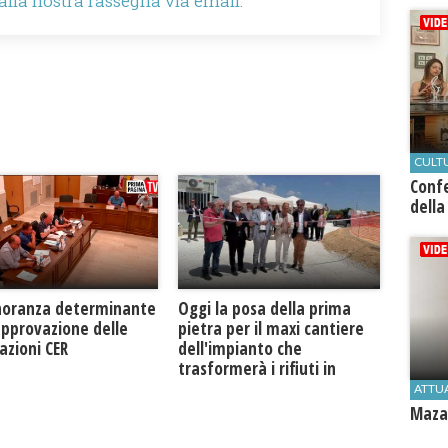
 alla nostra rassegna via email.
CULT
Conf
della
Oggi la posa della prima
noranza determinante
pietra per il maxi cantiere
approvazione delle
dell'impianto che
azioni CER
trasformerà i rifiuti in
biogas metano
ATTU
Mazar