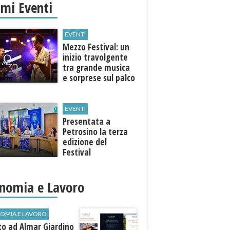
imi Eventi
EVENTI
Mezzo Festival: un
inizio travolgente
tra grande musica
e sorprese sul palco
EVENTI
Presentata a
Petrosino la terza
edizione del
Festival
Internazione della
Canzone Italiana
"Voci dal
nomia e Lavoro
Mediterraneo"
OMIA E LAVORO
to ad Almar Giardino