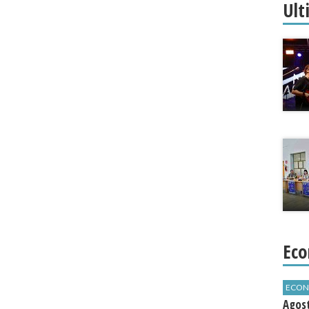
Ult
Eco
ECON
Agos