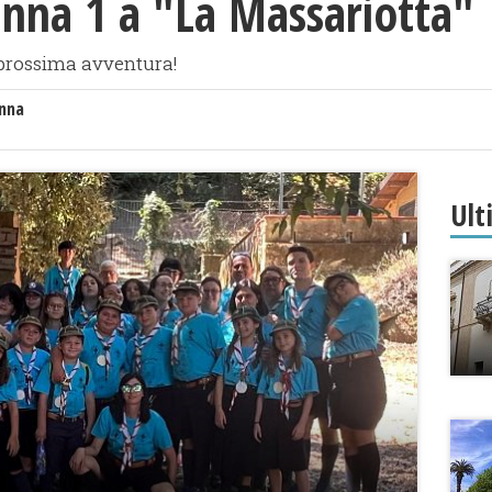
anna 1 a "La Massariotta"
a prossima avventura!
anna
Ult