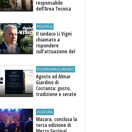
responsabile
dell’Area Tecnica
POLITICA
Il sindaco Li Vigni
chiamato a
rispondere
sull'attuazione del
programma
ECONOMIA E LAVORO
Agosto ad Almar
Giardino di
Costanza: gusto,
tradizione e serate
esclusive aperte
anche agli ospiti
esterni
CULTURA
​Mazara, conclusa la
terza edizione di
Mezzo Festival