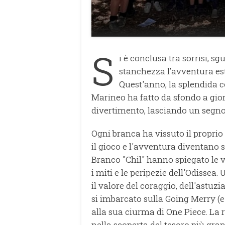
S
i è conclusa tra sorrisi, s
stanchezza l’avventura es
Quest'anno, la splendida c
Marineo ha fatto da sfondo a giorn
divertimento, lasciando un segno 
Ogni branca ha vissuto il propr
il gioco e l'avventura diventano st
Branco "Chil" hanno spiegato le v
i miti e le peripezie dell'Odissea
il valore del coraggio, dell'astuzi
si imbarcato sulla Going Merry (
alla sua ciurma di One Piece. La 
nella scoperta del tesoro più gran