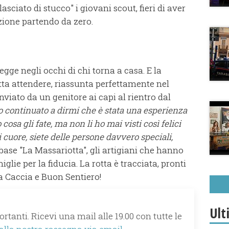
asciato di stucco" i giovani scout, fieri di aver
izione partendo da zero.
egge negli occhi di chi torna a casa. E la
atta attendere, riassunta perfettamente nel
viato da un genitore ai capi al rientro dal
no continuato a dirmi che è stata una esperienza
osa gli fate, ma non li ho mai visti così felici
i cuore, siete delle persone davvero speciali,
 base "La Massariotta", gli artigiani che hanno
iglie per la fiducia. La rotta è tracciata, pronti
 Caccia e Buon Sentiero!
Ult
rtanti. Ricevi una mail alle 19.00 con tutte le