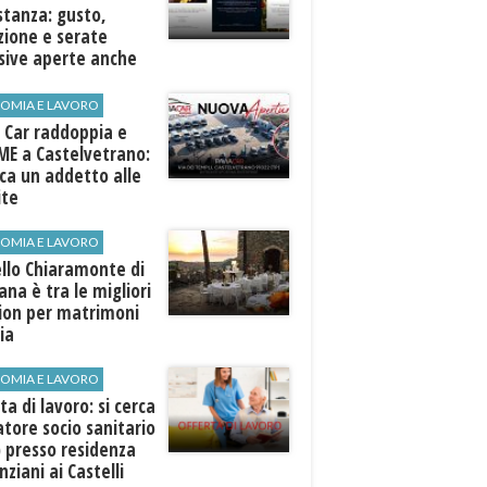
stanza: gusto,
zione e serate
sive aperte anche
ospiti esterni
OMIA E LAVORO
 Car raddoppia e
ME a Castelvetrano:
rca un addetto alle
ite
OMIA E LAVORO
llo Chiaramonte di
iana è tra le migliori
tion per matrimoni
lia
OMIA E LAVORO
ta di lavoro: si cerca
tore socio sanitario
 presso residenza
nziani ai Castelli