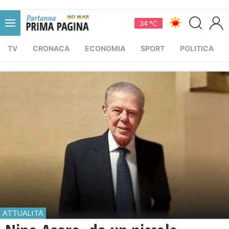
34 °C
TV
CRONACA
ECONOMIA
SPORT
POLITICA
ATTUALITÀ