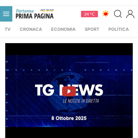
34 °C
TV
CRONACA
ECONOMIA
SPORT
POLITICA