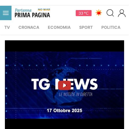
33 °C
TV
CRONACA
ECONOMIA
SPORT
POLITICA