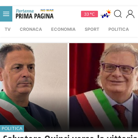
33 °C
TV
CRONACA
ECONOMIA
SPORT
POLITICA
POLITICA