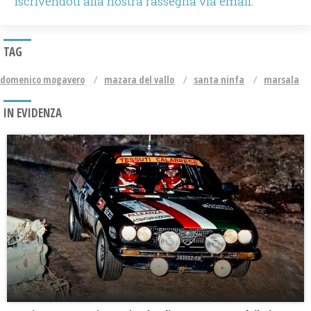
iscrivendoti alla nostra rassegna via email.
TAG
domenico mogavero
mazara del vallo
santa ninfa
marsala
IN EVIDENZA