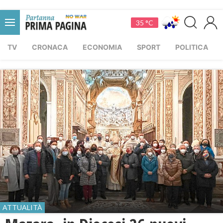
35 °C
TV
CRONACA
ECONOMIA
SPORT
POLITICA
ATTUALITÀ