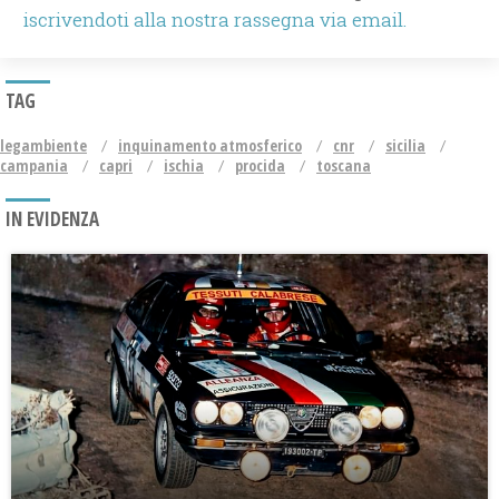
iscrivendoti alla nostra rassegna via email.
TAG
legambiente
inquinamento atmosferico
cnr
sicilia
campania
capri
ischia
procida
toscana
IN EVIDENZA