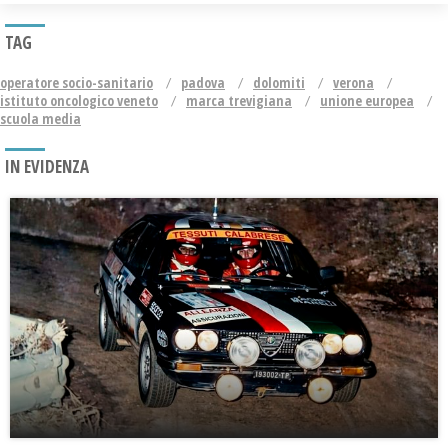
TAG
operatore socio-sanitario
padova
dolomiti
verona
istituto oncologico veneto
marca trevigiana
unione europea
scuola media
IN EVIDENZA