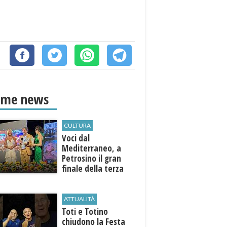
ime news
CULTURA
Voci dal
Mediterraneo, a
Petrosino il gran
finale della terza
edizione: attesi sul
palco i Jalisse
ATTUALITÀ
Toti e Totino
chiudono la Festa