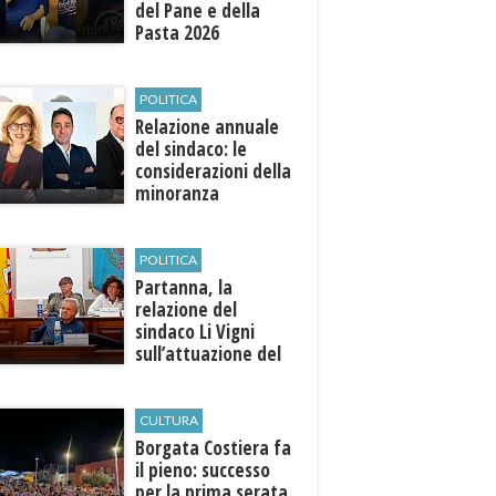
del Pane e della
Pasta 2026
POLITICA
Relazione annuale
del sindaco: le
considerazioni della
minoranza
POLITICA
​Partanna, la
relazione del
sindaco Li Vigni
sull’attuazione del
programma
CULTURA
​Borgata Costiera fa
il pieno: successo
per la prima serata