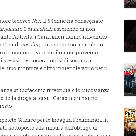
astore tedesco
Ron
, il 54enne ha consegnato
rijuana
e 9 di
hashish
asserendo di non
rante l’attività, i Carabinieri hanno rinvenuto
a 10 gr di
cocaina
, un contenitore con alcuni
uro in contanti -verosimilmente provento
i di precisione ancora intrisi di sostanza
el tipo mannite e altro materiale vario per il
stanza stupefacente rinvenuta e le circostanze
e della droga a terzi, i Carabinieri hanno
resto.
petete Giudice per le Indagini Preliminari, in
tato sottoposto alla misura dell’obbligo di
n il divieto di uscire dalla propria abitazione