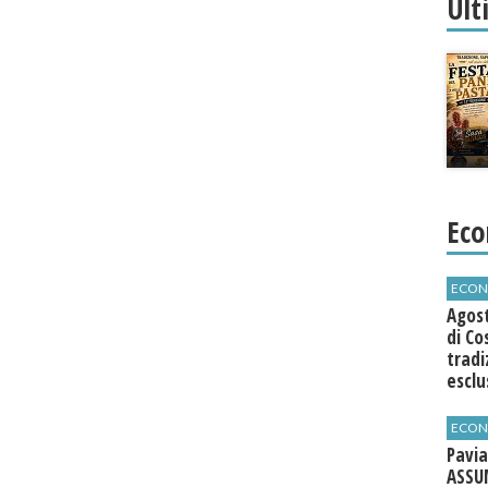
Ult
Eco
ECON
Agos
di Co
tradi
esclu
agli 
ECON
Pavia
ASSU