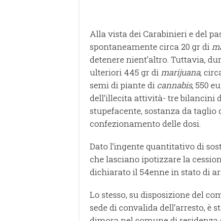
Alla vista dei Carabinieri e del p
spontaneamente circa 20 gr di
ma
detenere nient’altro. Tuttavia, du
ulteriori 445 gr di
marijuana
, circ
semi di piante di
cannabis
, 550 e
dell’illecita attività- tre bilancin
stupefacente, sostanza da taglio d
confezionamento delle dosi.
Dato l’ingente quantitativo di so
che lasciano ipotizzare la cession
dichiarato il 54enne in stato di ar
Lo stesso, su disposizione del com
sede di convalida dell’arresto, è s
dimora nel comune di residenza co