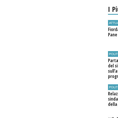
I P
ATTU
Fiord
Pane 
POLIT
​Part
del s
sull’
pro
POLIT
Relaz
sinda
dell