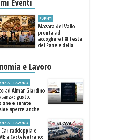
imi Eventi
EVENTI
Mazara del Vallo
pronta ad
accogliere l'XI Festa
del Pane e della
Pasta
nomia e Lavoro
OMIA E LAVORO
to ad Almar Giardino
stanza: gusto,
zione e serate
sive aperte anche
ospiti esterni
OMIA E LAVORO
 Car raddoppia e
ME a Castelvetrano: