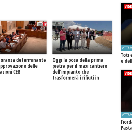
ATTU
Toti 
Oggi la posa della prima
noranza determinante
e del
pietra per il maxi cantiere
approvazione delle
dell'impianto che
azioni CER
trasformerà i rifiuti in
biogas metano
ATTU
Fiord
Past