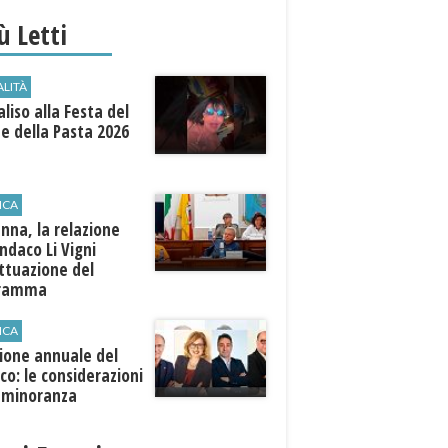
iù Letti
ALITÀ
aliso alla Festa del
e della Pasta 2026
ICA
anna, la relazione
indaco Li Vigni
attuazione del
gramma
ICA
ione annuale del
co: le considerazioni
a minoranza