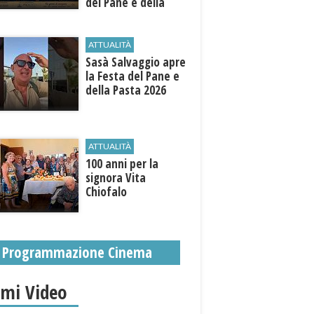
del Pane e della
Pasta
ATTUALITÀ
Sasà Salvaggio apre
la Festa del Pane e
della Pasta 2026
ATTUALITÀ
100 anni per la
signora Vita
Chiofalo
Programmazione Cinema
imi Video