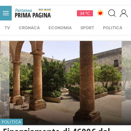
34 °C
TV
CRONACA
ECONOMIA
SPORT
POLITICA
POLITICA