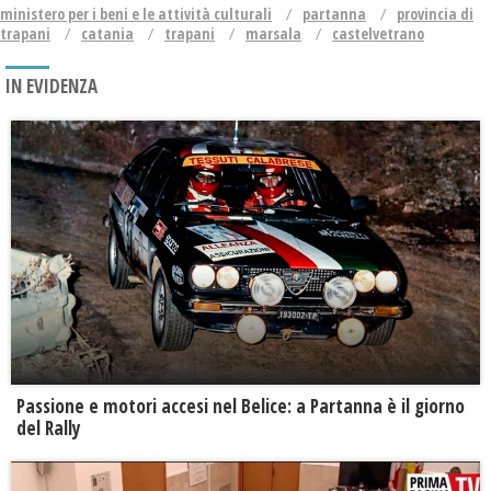
ministero per i beni e le attività culturali
partanna
provincia di
trapani
catania
trapani
marsala
castelvetrano
IN EVIDENZA
Passione e motori accesi nel Belice: a Partanna è il giorno
del Rally