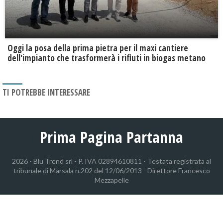
Oggi la posa della prima pietra per il maxi cantiere
dell'impianto che trasformerà i rifiuti in biogas metano
TI POTREBBE INTERESSARE
Prima Pagina Partanna
2026 - Blu Trend srl - P. IVA 02894610811 - Testata registrata al
tribunale di Marsala n.202 del 12/06/2013 - Direttore Francesco
Mezzapelle