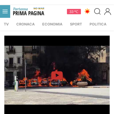
33 °C
TV
CRONACA
ECONOMIA
SPORT
POLITICA