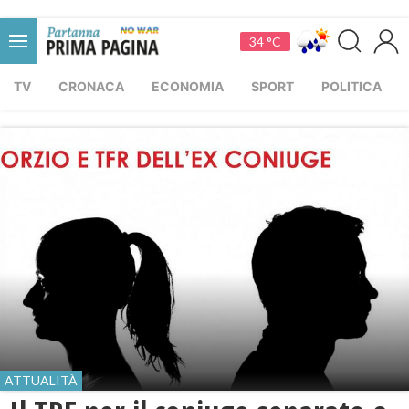
34 °C
TV
CRONACA
ECONOMIA
SPORT
POLITICA
ATTUALITÀ